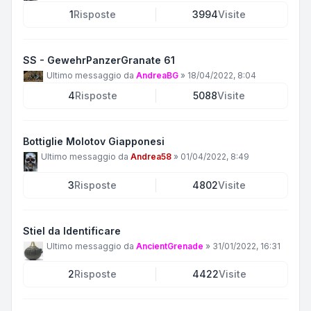
1
Risposte
3994
Visite
SS - GewehrPanzerGranate 61
Ultimo messaggio da
AndreaBG
»
18/04/2022, 8:04
4
Risposte
5088
Visite
Bottiglie Molotov Giapponesi
Ultimo messaggio da
Andrea58
»
01/04/2022, 8:49
3
Risposte
4802
Visite
Stiel da Identificare
Ultimo messaggio da
AncientGrenade
»
31/01/2022, 16:31
2
Risposte
4422
Visite