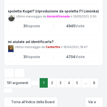
spoletta Kugel? (riproduzione da spoletta F1 Limonka)
Ultimo messaggio da
AncientGrenade
»
29/05/2021, 0:00
3
Risposte
4945
Visite
mi aiutate ad identificarla?
Ultimo messaggio da
Centerfire
»
16/04/2021, 18:47
3
Risposte
4704
Visite
Opzioni di visualizzazione e ordinamento
191 argomenti
1
2
3
4
5
…
8
Pagina
1
di
8
Prossimo
Torna all’Indice della Board
Vai a