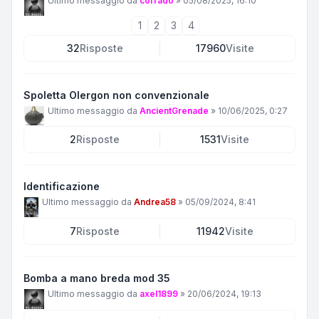
Ultimo messaggio da
corrado
»
05/08/2025, 16:10
1
2
3
4
32
Risposte
17960
Visite
Spoletta Olergon non convenzionale
Ultimo messaggio da
AncientGrenade
»
10/06/2025, 0:27
2
Risposte
1531
Visite
Identificazione
Ultimo messaggio da
Andrea58
»
05/09/2024, 8:41
7
Risposte
11942
Visite
Bomba a mano breda mod 35
Ultimo messaggio da
axel1899
»
20/06/2024, 19:13