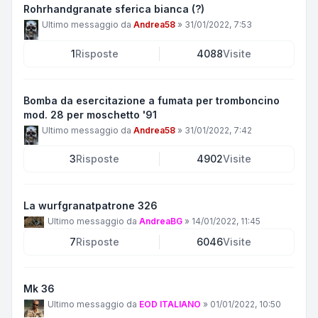
Rohrhandgranate sferica bianca (?)
Ultimo messaggio da
Andrea58
»
31/01/2022, 7:53
1
Risposte
4088
Visite
Bomba da esercitazione a fumata per tromboncino
mod. 28 per moschetto '91
Ultimo messaggio da
Andrea58
»
31/01/2022, 7:42
3
Risposte
4902
Visite
La wurfgranatpatrone 326
Ultimo messaggio da
AndreaBG
»
14/01/2022, 11:45
7
Risposte
6046
Visite
Mk 36
Ultimo messaggio da
EOD ITALIANO
»
01/01/2022, 10:50