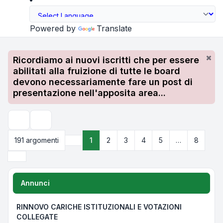
Powered by
Translate
Ricordiamo ai nuovi iscritti che per essere
abilitati alla fruizione di tutte le board
devono necessariamente fare un post di
presentazione nell'apposita area...
Cerca
191 argomenti
1
2
3
4
5
…
8
Pagina
1
di
8
Prossimo
Annunci
RINNOVO CARICHE ISTITUZIONALI E VOTAZIONI
COLLEGATE