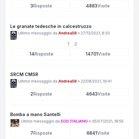
3
Risposte
4883
Visite
Le granate tedesche in calcestruzzo
Ultimo messaggio da
Andrea58
»
27/12/2021, 8:20
1
2
14
Risposte
14701
Visite
SRCM CMSR
Ultimo messaggio da
Andrea58
»
22/08/2021, 19:41
2
Risposte
4643
Visite
Bomba a mano Santelli
Ultimo messaggio da
EOD ITALIANO
»
05/07/2021, 18:55
7
Risposte
6841
Visite