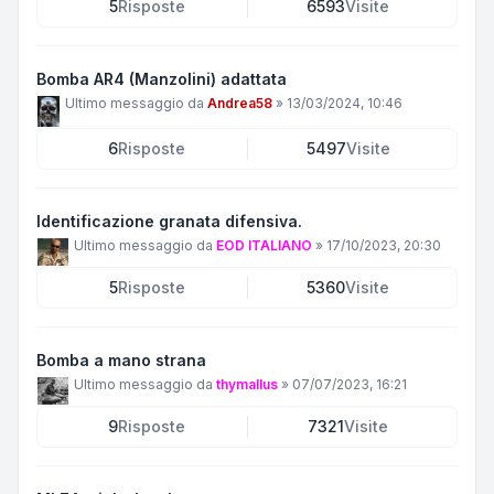
5
Risposte
6593
Visite
Bomba AR4 (Manzolini) adattata
Ultimo messaggio da
Andrea58
»
13/03/2024, 10:46
6
Risposte
5497
Visite
Identificazione granata difensiva.
Ultimo messaggio da
EOD ITALIANO
»
17/10/2023, 20:30
5
Risposte
5360
Visite
Bomba a mano strana
Ultimo messaggio da
thymallus
»
07/07/2023, 16:21
9
Risposte
7321
Visite