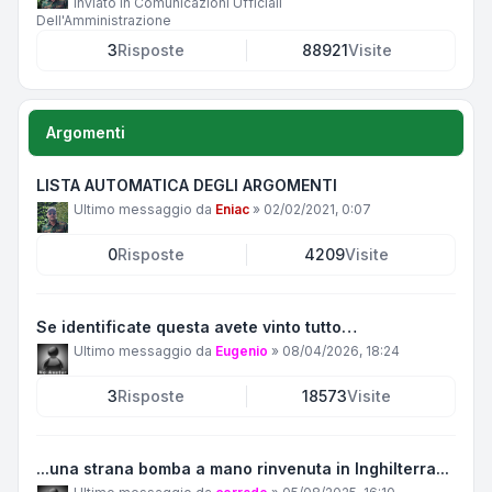
Inviato in
Comunicazioni Ufficiali
Dell'Amministrazione
3
Risposte
88921
Visite
Argomenti
LISTA AUTOMATICA DEGLI ARGOMENTI
Ultimo messaggio da
Eniac
»
02/02/2021, 0:07
0
Risposte
4209
Visite
Se identificate questa avete vinto tutto…
Ultimo messaggio da
Eugenio
»
08/04/2026, 18:24
3
Risposte
18573
Visite
...una strana bomba a mano rinvenuta in Inghilterra...