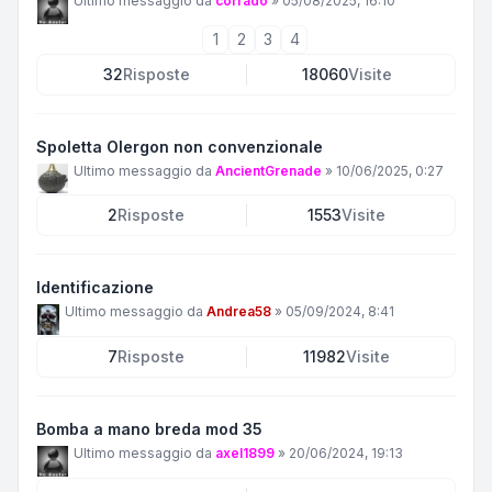
Ultimo messaggio da
corrado
»
05/08/2025, 16:10
1
2
3
4
32
Risposte
18060
Visite
Spoletta Olergon non convenzionale
Ultimo messaggio da
AncientGrenade
»
10/06/2025, 0:27
2
Risposte
1553
Visite
Identificazione
Ultimo messaggio da
Andrea58
»
05/09/2024, 8:41
7
Risposte
11982
Visite
Bomba a mano breda mod 35
Ultimo messaggio da
axel1899
»
20/06/2024, 19:13