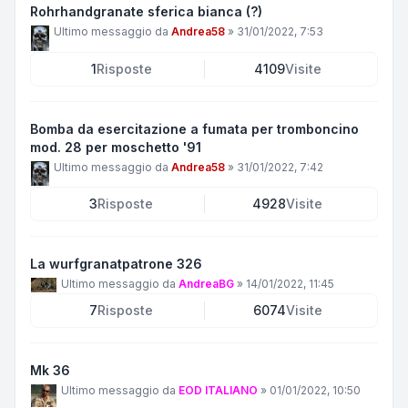
Rohrhandgranate sferica bianca (?)
Ultimo messaggio da
Andrea58
»
31/01/2022, 7:53
1
Risposte
4109
Visite
Bomba da esercitazione a fumata per tromboncino
mod. 28 per moschetto '91
Ultimo messaggio da
Andrea58
»
31/01/2022, 7:42
3
Risposte
4928
Visite
La wurfgranatpatrone 326
Ultimo messaggio da
AndreaBG
»
14/01/2022, 11:45
7
Risposte
6074
Visite
Mk 36
Ultimo messaggio da
EOD ITALIANO
»
01/01/2022, 10:50