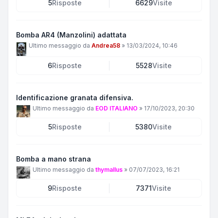
5
Risposte
6629
Visite
Bomba AR4 (Manzolini) adattata
Ultimo messaggio da
Andrea58
»
13/03/2024, 10:46
6
Risposte
5528
Visite
Identificazione granata difensiva.
Ultimo messaggio da
EOD ITALIANO
»
17/10/2023, 20:30
5
Risposte
5380
Visite
Bomba a mano strana
Ultimo messaggio da
thymallus
»
07/07/2023, 16:21
9
Risposte
7371
Visite