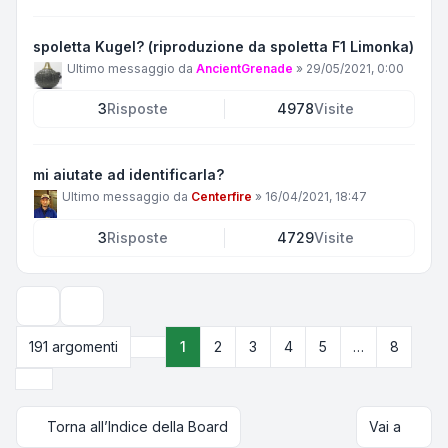
spoletta Kugel? (riproduzione da spoletta F1 Limonka)
Ultimo messaggio da
AncientGrenade
»
29/05/2021, 0:00
3
Risposte
4978
Visite
mi aiutate ad identificarla?
Ultimo messaggio da
Centerfire
»
16/04/2021, 18:47
3
Risposte
4729
Visite
Opzioni di visualizzazione e ordinamento
191 argomenti
1
2
3
4
5
…
8
Pagina
1
di
8
Prossimo
Torna all’Indice della Board
Vai a