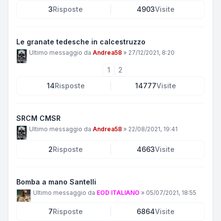
3
Risposte
4903
Visite
Le granate tedesche in calcestruzzo
Ultimo messaggio da
Andrea58
»
27/12/2021, 8:20
1
2
14
Risposte
14777
Visite
SRCM CMSR
Ultimo messaggio da
Andrea58
»
22/08/2021, 19:41
2
Risposte
4663
Visite
Bomba a mano Santelli
Ultimo messaggio da
EOD ITALIANO
»
05/07/2021, 18:55
7
Risposte
6864
Visite