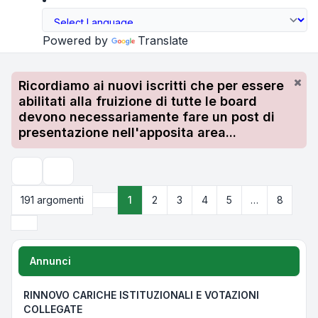
Powered by
Translate
Ricordiamo ai nuovi iscritti che per essere
abilitati alla fruizione di tutte le board
devono necessariamente fare un post di
presentazione nell'apposita area...
Cerca
191 argomenti
1
2
3
4
5
…
8
Pagina
1
di
8
Prossimo
Annunci
RINNOVO CARICHE ISTITUZIONALI E VOTAZIONI
COLLEGATE