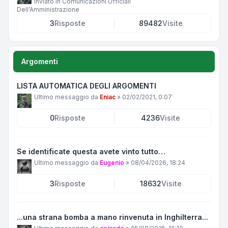
Inviato in
Comunicazioni Ufficiali
Dell'Amministrazione
3
Risposte
89482
Visite
Argomenti
LISTA AUTOMATICA DEGLI ARGOMENTI
Ultimo messaggio da
Eniac
»
02/02/2021, 0:07
0
Risposte
4236
Visite
Se identificate questa avete vinto tutto…
Ultimo messaggio da
Eugenio
»
08/04/2026, 18:24
3
Risposte
18632
Visite
...una strana bomba a mano rinvenuta in Inghilterra...