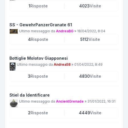
1
Risposte
4023
Visite
SS - GewehrPanzerGranate 61
Ultimo messaggio da
AndreaBG
»
18/04/2022, 8:04
4
Risposte
5112
Visite
Bottiglie Molotov Giapponesi
Ultimo messaggio da
Andrea58
»
01/04/2022, 8:49
3
Risposte
4830
Visite
Stiel da Identificare
Ultimo messaggio da
AncientGrenade
»
31/01/2022, 16:31
2
Risposte
4449
Visite