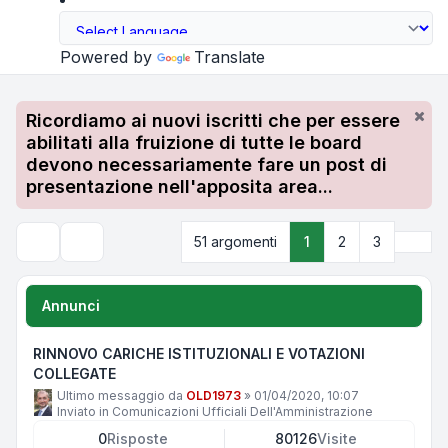
Powered by
Translate
Ricordiamo ai nuovi iscritti che per essere
abilitati alla fruizione di tutte le board
devono necessariamente fare un post di
presentazione nell'apposita area...
Pros
51 argomenti
1
2
3
Cerca
Annunci
RINNOVO CARICHE ISTITUZIONALI E VOTAZIONI
COLLEGATE
Ultimo messaggio da
OLD1973
»
01/04/2020, 10:07
Inviato in
Comunicazioni Ufficiali Dell'Amministrazione
0
Risposte
80126
Visite