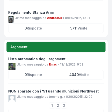
Regolamento Stanza Armi
Ultimo messaggio da
Andrea58
»
09/10/2012, 19:31
0
Risposte
5711
Visite
Argomenti
Lista automatica degli argomenti
Ultimo messaggio da
Eniac
»
13/12/2022, 9:52
0
Risposte
4040
Visite
NON sparate con i '91 usando munizioni Northwest
Ultimo messaggio da
tommy g.
»
03/03/2015, 22:09
1
2
3