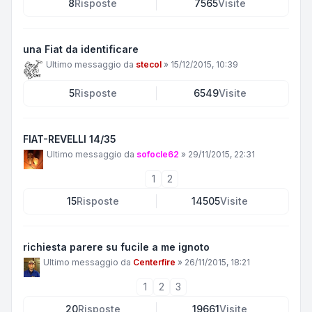
8
Risposte
7565
Visite
una Fiat da identificare
Ultimo messaggio da
stecol
»
15/12/2015, 10:39
5
Risposte
6549
Visite
FIAT-REVELLI 14/35
Ultimo messaggio da
sofocle62
»
29/11/2015, 22:31
1
2
15
Risposte
14505
Visite
richiesta parere su fucile a me ignoto
Ultimo messaggio da
Centerfire
»
26/11/2015, 18:21
1
2
3
20
Risposte
19661
Visite