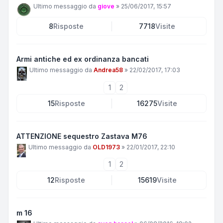
Ultimo messaggio da
giove
»
25/06/2017, 15:57
8
Risposte
7718
Visite
Armi antiche ed ex ordinanza bancati
Ultimo messaggio da
Andrea58
»
22/02/2017, 17:03
1
2
15
Risposte
16275
Visite
ATTENZIONE sequestro Zastava M76
Ultimo messaggio da
OLD1973
»
22/01/2017, 22:10
1
2
12
Risposte
15619
Visite
m 16