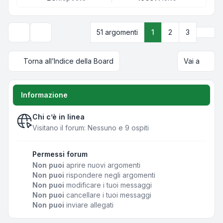
Pros
51 argomenti
1
2
3
Opzioni di visualizzazione e ordinamento
Torna all’Indice della Board
Vai a
Informazione
Chi c’è in linea
Visitano il forum: Nessuno e 9 ospiti
Permessi forum
Non puoi
aprire nuovi argomenti
Non puoi
rispondere negli argomenti
Non puoi
modificare i tuoi messaggi
Non puoi
cancellare i tuoi messaggi
Non puoi
inviare allegati