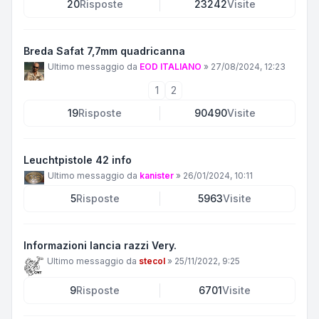
20
Risposte
23242
Visite
Breda Safat 7,7mm quadricanna
Ultimo messaggio da
EOD ITALIANO
»
27/08/2024, 12:23
1
2
19
Risposte
90490
Visite
Leuchtpistole 42 info
Ultimo messaggio da
kanister
»
26/01/2024, 10:11
5
Risposte
5963
Visite
Informazioni lancia razzi Very.
Ultimo messaggio da
stecol
»
25/11/2022, 9:25
9
Risposte
6701
Visite