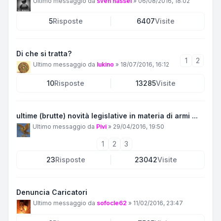
Ultimo messaggio da
sven hassel
»
06/08/2016, 18:02
5
Risposte
6407
Visite
Di che si tratta?
1
2
Ultimo messaggio da
lukino
»
18/07/2016, 16:12
10
Risposte
13285
Visite
ultime (brutte) novità legislative in materia di armi ...
Ultimo messaggio da
Pivi
»
29/04/2016, 19:50
1
2
3
23
Risposte
23042
Visite
Denuncia Caricatori
Ultimo messaggio da
sofocle62
»
11/02/2016, 23:47