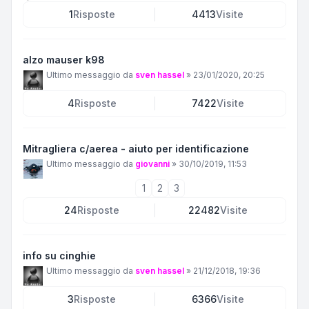
1
Risposte
4413
Visite
alzo mauser k98
Ultimo messaggio da
sven hassel
»
23/01/2020, 20:25
4
Risposte
7422
Visite
Mitragliera c/aerea - aiuto per identificazione
Ultimo messaggio da
giovanni
»
30/10/2019, 11:53
1
2
3
24
Risposte
22482
Visite
info su cinghie
Ultimo messaggio da
sven hassel
»
21/12/2018, 19:36
3
Risposte
6366
Visite