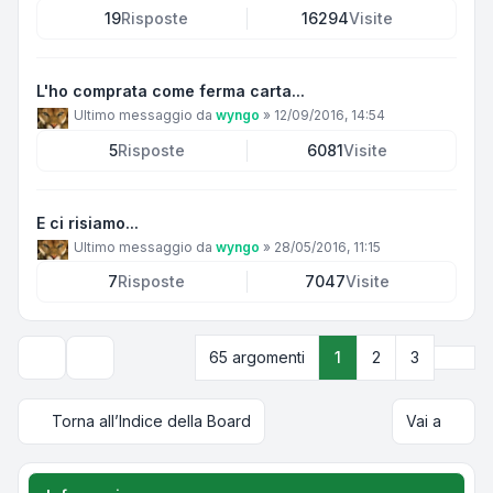
19
Risposte
16294
Visite
L'ho comprata come ferma carta...
Ultimo messaggio da
wyngo
»
12/09/2016, 14:54
5
Risposte
6081
Visite
E ci risiamo...
Ultimo messaggio da
wyngo
»
28/05/2016, 11:15
7
Risposte
7047
Visite
Pros
65 argomenti
1
2
3
Opzioni di visualizzazione e ordinamento
Torna all’Indice della Board
Vai a