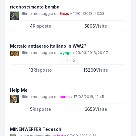
riconoscimento bomba
Ultimo messaggio da
Eniac
»
16/04/2018, 23:53
4
Risposte
5806
Visite
Mortaio antiaereo italiano in WW2?
Ultimo messaggio da
wyngo
»
29/03/2018, 20:07
1
2
13
Risposte
15200
Visite
Help Me
Ultimo messaggio da
puma
»
17/03/2018, 12:45
5
Risposte
6653
Visite
MINENWERFER Tedeschi
Ultimo messaggio da
fert
»
07/09/2017, 8:12