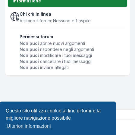
Informazione
Chi c’è in linea
Visitano il forum: Nessuno e 1 ospite
Permessi forum
Non puoi
aprire nuovi argomenti
Non puoi
rispondere negli argomenti
Non puoi
modificare i tuoi messaggi
Non puoi
cancellare i tuoi messaggi
Non puoi
inviare allegati
Questo sito utilizza cookie al fine di fornire la
migliore navigazione possibile
Ulteriori informazioni
Creato da
phpBB
® Forum Software © phpBB Limited •