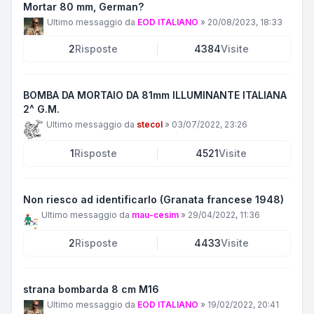
Mortar 80 mm, German?
Ultimo messaggio da
EOD ITALIANO
»
20/08/2023, 18:33
2
Risposte
4384
Visite
BOMBA DA MORTAIO DA 81mm ILLUMINANTE ITALIANA
2^ G.M.
Ultimo messaggio da
stecol
»
03/07/2022, 23:26
1
Risposte
4521
Visite
Non riesco ad identificarlo (Granata francese 1948)
Ultimo messaggio da
mau-cesim
»
29/04/2022, 11:36
2
Risposte
4433
Visite
strana bombarda 8 cm M16
Ultimo messaggio da
EOD ITALIANO
»
19/02/2022, 20:41