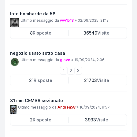
Info bombarde da 58
Ultimo messaggio da
ww1518
»
02/09/2025, 21:12
8
Risposte
36549
Visite
negozio usato sotto casa
Ultimo messaggio da
giove
»
19/09/2024, 2:06
1
2
3
21
Risposte
21703
Visite
81 mm CEMSA sezionato
Ultimo messaggio da
Andrea58
»
16/09/2024, 9:57
2
Risposte
3933
Visite