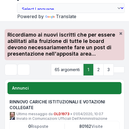
Powered by
Translate
Ricordiamo ai nuovi iscritti che per essere
abilitati alla fruizione di tutte le board
devono necessariamente fare un post di
presentazione nell'apposita area...
Pros
65 argomenti
1
2
3
Cerca
Annunci
RINNOVO CARICHE ISTITUZIONALI E VOTAZIONI
COLLEGATE
Ultimo messaggio da
OLD1973
»
01/04/2020, 10:07
Inviato in
Comunicazioni Ufficiali Dell'Amministrazione
0
Risposte
80162
Visite