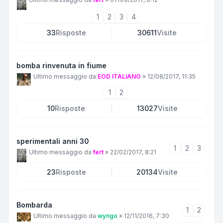
1
2
3
4
33
Risposte
30611
Visite
bomba rinvenuta in fiume
Ultimo messaggio da
EOD ITALIANO
»
12/08/2017, 11:35
1
2
10
Risposte
13027
Visite
sperimentali anni 30
1
2
3
Ultimo messaggio da
fert
»
22/02/2017, 8:21
23
Risposte
20134
Visite
Bombarda
1
2
Ultimo messaggio da
wyngo
»
12/11/2016, 7:30