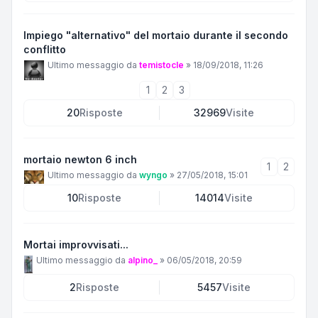
Impiego "alternativo" del mortaio durante il secondo
conflitto
Ultimo messaggio da
temistocle
»
18/09/2018, 11:26
1
2
3
20
Risposte
32969
Visite
mortaio newton 6 inch
1
2
Ultimo messaggio da
wyngo
»
27/05/2018, 15:01
10
Risposte
14014
Visite
Mortai improvvisati...
Ultimo messaggio da
alpino_
»
06/05/2018, 20:59
2
Risposte
5457
Visite