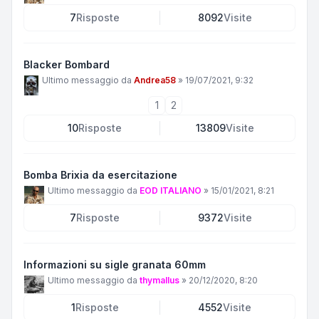
7
Risposte
8092
Visite
Blacker Bombard
Ultimo messaggio da
Andrea58
»
19/07/2021, 9:32
1
2
10
Risposte
13809
Visite
Bomba Brixia da esercitazione
Ultimo messaggio da
EOD ITALIANO
»
15/01/2021, 8:21
7
Risposte
9372
Visite
Informazioni su sigle granata 60mm
Ultimo messaggio da
thymallus
»
20/12/2020, 8:20
1
Risposte
4552
Visite