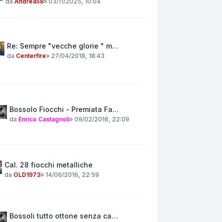
da
Andrea58
»
03/11/2025, 10:04
Re: Sempre "vecche glorie " m…
da
Centerfire
»
27/04/2018, 18:43
Bossolo Fiocchi - Premiata Fa…
da
Enrico Castagnoli
»
09/02/2016, 22:09
Cal. 28 fiocchi metalliche
da
OLD1973
»
14/06/2016, 22:59
Bossoli tutto ottone senza ca…