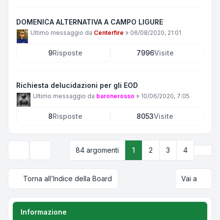
DOMENICA ALTERNATIVA A CAMPO LIGURE
Ultimo messaggio da
Centerfire
»
06/08/2020, 21:01
9
Risposte
7996
Visite
Richiesta delucidazioni per gli EOD
Ultimo messaggio da
baronerosso
»
10/06/2020, 7:05
8
Risposte
8053
Visite
Pros
84 argomenti
1
2
3
4
Opzioni di visualizzazione e ordinamento
Torna all’Indice della Board
Vai a
Informazione