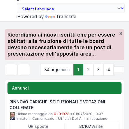
Powered by
Translate
Ricordiamo ai nuovi iscritti che per essere
abilitati alla fruizione di tutte le board
devono necessariamente fare un post di
presentazione nell'apposita area...
Pros
84 argomenti
1
2
3
4
Cerca
Annunci
RINNOVO CARICHE ISTITUZIONALI E VOTAZIONI
COLLEGATE
Ultimo messaggio da
OLD1973
»
01/04/2020, 10:07
Inviato in
Comunicazioni Ufficiali Dell'Amministrazione
0
Risposte
80167
Visite