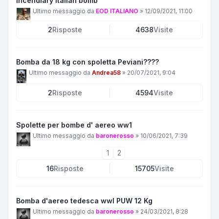
Incendiary italian bomb
Ultimo messaggio da
EOD ITALIANO
»
12/09/2021, 11:00
2
Risposte
4638
Visite
Bomba da 18 kg con spoletta Peviani????
Ultimo messaggio da
Andrea58
»
20/07/2021, 9:04
2
Risposte
4594
Visite
Spolette per bombe d' aereo ww1
Ultimo messaggio da
baronerosso
»
10/06/2021, 7:39
1
2
16
Risposte
15705
Visite
Bomba d'aereo tedesca wwI PUW 12 Kg
Ultimo messaggio da
baronerosso
»
24/03/2021, 8:28