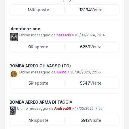
1
2
15
Risposte
13194
Visite
identificazione
Ultimo messaggio da
nazzari3
»
03/03/2024, 12:14
9
Risposte
6259
Visite
BOMBA AEREO CHIVASSO (TO)
Ultimo messaggio da
lukino
»
26/08/2023, 22:55
5
Risposte
5547
Visite
BOMBA AEREO ARMA DI TAGGIA
Ultimo messaggio da
Andrea58
»
17/05/2022, 7:55
4
Risposte
5912
Visite