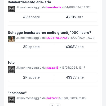
Bombardamento aria-aria
Ultimo messaggio da
temistocle
»
04/08/2024, 14:32
4
Risposte
4281
Visite
Schegge bomba aereo molto grandi, 1000 libbre?
Ultimo messaggio da
EOD ITALIANO
»
15/07/2024, 10:23
3
Risposte
4398
Visite
foto
Ultimo messaggio da
nazzari3
»
13/05/2024, 13:17
2
Risposte
4335
Visite
"bombone"
Ultimo messaggio da
nazzari3
»
02/05/2024, 11:05