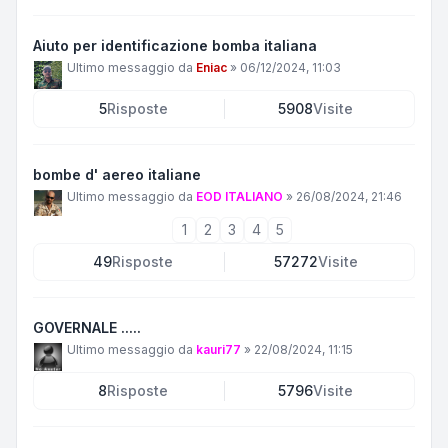
Aiuto per identificazione bomba italiana
Ultimo messaggio da
Eniac
»
06/12/2024, 11:03
5
Risposte
5908
Visite
bombe d' aereo italiane
Ultimo messaggio da
EOD ITALIANO
»
26/08/2024, 21:46
1
2
3
4
5
49
Risposte
57272
Visite
GOVERNALE .....
Ultimo messaggio da
kauri77
»
22/08/2024, 11:15
8
Risposte
5796
Visite