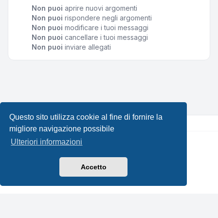
Non puoi
aprire nuovi argomenti
Non puoi
rispondere negli argomenti
Non puoi
modificare i tuoi messaggi
Non puoi
cancellare i tuoi messaggi
Non puoi
inviare allegati
Questo sito utilizza cookie al fine di fornire la
migliore navigazione possibile
Ulteriori informazioni
Creato da
phpBB
® Forum Software © phpBB Limited •
Design by
Leenoz.com
Traduzione Italiana
phpBB-Italia.it
Accetto
Privacy
|
Condizioni
|
Tutti gli orari sono
UTC+02:00