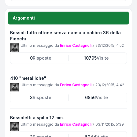
Argomenti
Bossoli tutto ottone senza capsula calibro 36 della
Fiocchi
Ultimo messaggio da
Enrico Castagnoli
»
23/12/2015, 4:52
0
Risposte
10795
Visite
410 "metalliche"
Ultimo messaggio da
Enrico Castagnoli
»
23/12/2015, 4:42
3
Risposte
6856
Visite
Bossoletti a spillo 12 mm.
Ultimo messaggio da
Enrico Castagnoli
»
03/11/2015, 5:39
2
Risposte
6044
Visite