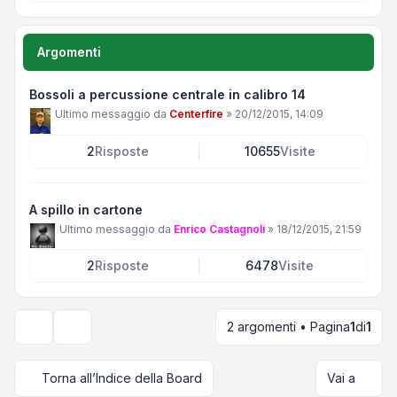
Argomenti
Bossoli a percussione centrale in calibro 14
Ultimo messaggio da
Centerfire
»
20/12/2015, 14:09
2
Risposte
10655
Visite
A spillo in cartone
Ultimo messaggio da
Enrico Castagnoli
»
18/12/2015, 21:59
2
Risposte
6478
Visite
2 argomenti • Pagina
1
di
1
Opzioni di visualizzazione e ordinamento
Torna all’Indice della Board
Vai a