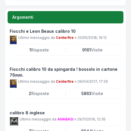
Argomenti
Fiocchi e Leon Beaux calibro 10
Ultimo messaggio da
Centerfire
»
20/05/2018, 19:12
1
Risposte
9161
Visite
Fiocchi calibro 10 da spingarda ! bossolo in cartone
76mm.
Ultimo messaggio da
Centerfire
»
06/04/2017, 17:29
2
Risposte
5863
Visite
calibro 8 inglese
Ultimo messaggio da
ANABASI
»
29/11/2016, 12:35