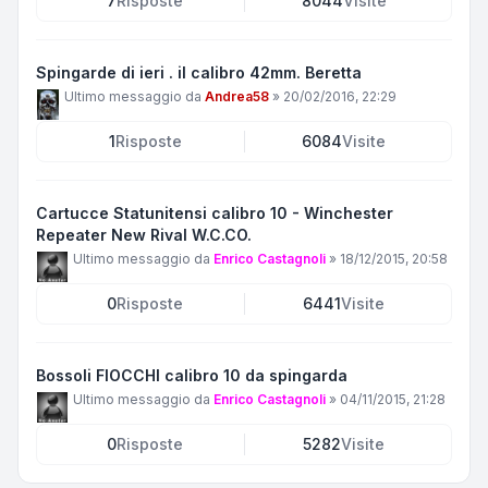
7
Risposte
8044
Visite
Spingarde di ieri . il calibro 42mm. Beretta
Ultimo messaggio da
Andrea58
»
20/02/2016, 22:29
1
Risposte
6084
Visite
Cartucce Statunitensi calibro 10 - Winchester
Repeater New Rival W.C.CO.
Ultimo messaggio da
Enrico Castagnoli
»
18/12/2015, 20:58
0
Risposte
6441
Visite
Bossoli FIOCCHI calibro 10 da spingarda
Ultimo messaggio da
Enrico Castagnoli
»
04/11/2015, 21:28
0
Risposte
5282
Visite