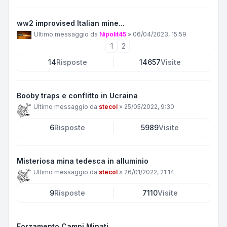
ww2 improvised Italian mine...
Ultimo messaggio da
Nipolit45
»
06/04/2023, 15:59
1
2
14
Risposte
14657
Visite
Booby traps e conflitto in Ucraina
Ultimo messaggio da
stecol
»
25/05/2022, 9:30
6
Risposte
5989
Visite
Misteriosa mina tedesca in alluminio
Ultimo messaggio da
stecol
»
26/01/2022, 21:14
9
Risposte
7110
Visite
Forzamento Campi Minati