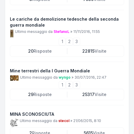
Le cariche da demolizione tedesche della seconda
guerra mondiale
Ultimo messaggio da
StefanoL
»
11/11/2016, 11:55
1
2
3
20
Risposte
22815
Visite
Mine terrestri della I Guerra Mondiale
Ultimo messaggio da
wyngo
»
30/07/2016, 22:47
1
2
3
29
Risposte
25317
Visite
MINA SCONOSCIUTA
Ultimo messaggio da
stecol
»
21/06/2015, 8:10
2
Risposte
5615
Visite