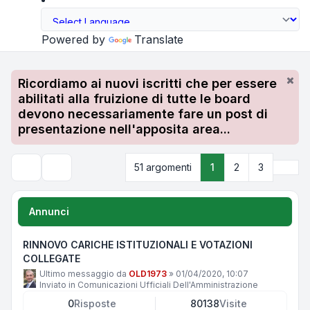
Powered by
Translate
Ricordiamo ai nuovi iscritti che per essere
abilitati alla fruizione di tutte le board
devono necessariamente fare un post di
presentazione nell'apposita area...
Pros
51 argomenti
1
2
3
Cerca
Annunci
RINNOVO CARICHE ISTITUZIONALI E VOTAZIONI
COLLEGATE
Ultimo messaggio da
OLD1973
»
01/04/2020, 10:07
Inviato in
Comunicazioni Ufficiali Dell'Amministrazione
0
Risposte
80138
Visite