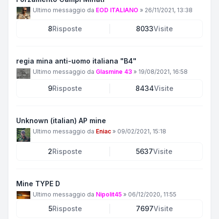
Ultimo messaggio da
EOD ITALIANO
»
26/11/2021, 13:38
8
Risposte
8033
Visite
regia mina anti-uomo italiana "B4"
Ultimo messaggio da
Glasmine 43
»
19/08/2021, 16:58
9
Risposte
8434
Visite
Unknown (italian) AP mine
Ultimo messaggio da
Eniac
»
09/02/2021, 15:18
2
Risposte
5637
Visite
Mine TYPE D
Ultimo messaggio da
Nipolit45
»
06/12/2020, 11:55
5
Risposte
7697
Visite