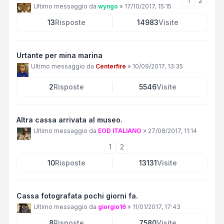
1
2
Ultimo messaggio da
wyngo
»
17/10/2017, 15:15
13
Risposte
14983
Visite
Urtante per mina marina
Ultimo messaggio da
Centerfire
»
10/09/2017, 13:35
2
Risposte
5546
Visite
Altra cassa arrivata al museo.
Ultimo messaggio da
EOD ITALIANO
»
27/08/2017, 11:14
1
2
10
Risposte
13131
Visite
Cassa fotografata pochi giorni fa.
Ultimo messaggio da
giorgio16
»
11/01/2017, 17:43
8
Risposte
7580
Visite