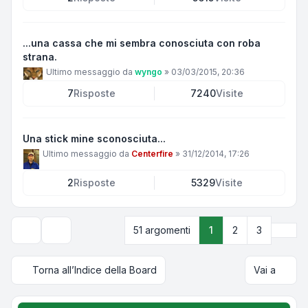
...una cassa che mi sembra conosciuta con roba
strana.
Ultimo messaggio da
wyngo
»
03/03/2015, 20:36
7
Risposte
7240
Visite
Una stick mine sconosciuta...
Ultimo messaggio da
Centerfire
»
31/12/2014, 17:26
2
Risposte
5329
Visite
Pros
51 argomenti
1
2
3
Opzioni di visualizzazione e ordinamento
Torna all’Indice della Board
Vai a