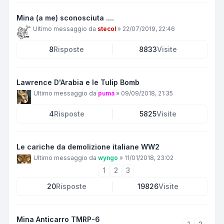
Mina (a me) sconosciuta ....
Ultimo messaggio da
stecol
»
22/07/2019, 22:46
8
Risposte
8833
Visite
Lawrence D'Arabia e le Tulip Bomb
Ultimo messaggio da
puma
»
09/09/2018, 21:35
4
Risposte
5825
Visite
Le cariche da demolizione italiane WW2
Ultimo messaggio da
wyngo
»
11/01/2018, 23:02
1
2
3
20
Risposte
19826
Visite
Mina Anticarro TMRP-6