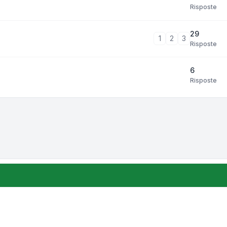
Risposte
29
1
2
3
Risposte
6
Risposte
zione e ordinamento