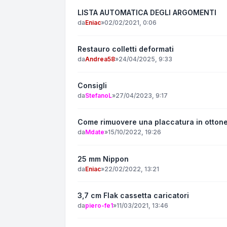
LISTA AUTOMATICA DEGLI ARGOMENTI
da
Eniac
»
02/02/2021, 0:06
Restauro colletti deformati
da
Andrea58
»
24/04/2025, 9:33
Consigli
da
StefanoL
»
27/04/2023, 9:17
Come rimuovere una placcatura in ottone
da
Mdate
»
15/10/2022, 19:26
25 mm Nippon
da
Eniac
»
22/02/2022, 13:21
3,7 cm Flak cassetta caricatori
da
piero-fe1
»
11/03/2021, 13:46