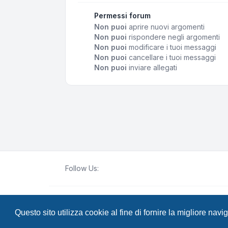
Permessi forum
Non puoi
aprire nuovi argomenti
Non puoi
rispondere negli argomenti
Non puoi
modificare i tuoi messaggi
Non puoi
cancellare i tuoi messaggi
Non puoi
inviare allegati
Follow Us:
Creato da
phpBB
® Forum Software © phpBB Lim
Questo sito utilizza cookie al fine di fornire la migliore nav
Traduzione Italiana
phpBB-Italia.it