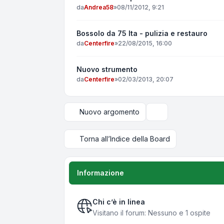
da
Andrea58
»
08/11/2012, 9:21
Bossolo da 75 Ita - pulizia e restauro
da
Centerfire
»
22/08/2015, 16:00
Nuovo strumento
da
Centerfire
»
02/03/2013, 20:07
Nuovo argomento
Opzioni di visualizza
Torna all’Indice della Board
Informazione
Chi c’è in linea
Visitano il forum: Nessuno e 1 ospite