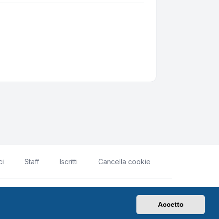
ci
Staff
Iscritti
Cancella cookie
rivacy
|
Condizioni
|
Tutti gli orari sono
UTC+02:00
Accetto