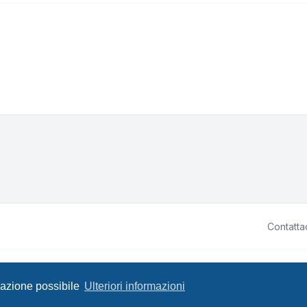
Contatta
ited • Design by
Leenoz.com
P
igazione possibile
Ulteriori informazioni