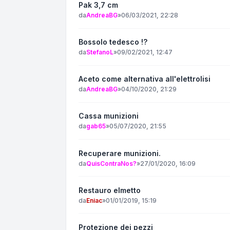
Pak 3,7 cm
da
AndreaBG
»
06/03/2021, 22:28
Bossolo tedesco !?
da
StefanoL
»
09/02/2021, 12:47
Aceto come alternativa all'elettrolisi
da
AndreaBG
»
04/10/2020, 21:29
Cassa munizioni
da
gab65
»
05/07/2020, 21:55
Recuperare munizioni.
da
QuisContraNos?
»
27/01/2020, 16:09
Restauro elmetto
da
Eniac
»
01/01/2019, 15:19
Protezione dei pezzi