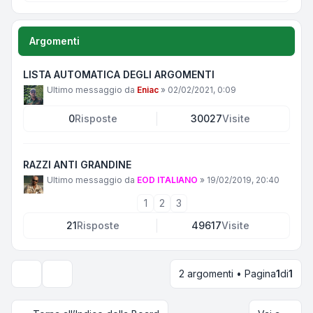
Argomenti
LISTA AUTOMATICA DEGLI ARGOMENTI
Ultimo messaggio da
Eniac
»
02/02/2021, 0:09
0
Risposte
30027
Visite
RAZZI ANTI GRANDINE
Ultimo messaggio da
EOD ITALIANO
»
19/02/2019, 20:40
1
2
3
21
Risposte
49617
Visite
2 argomenti • Pagina
1
di
1
Opzioni di visualizzazione e ordinamento