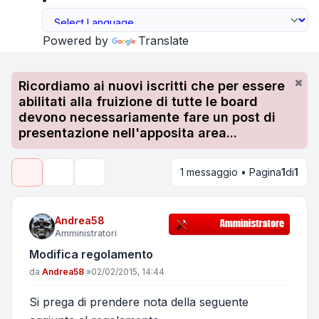
Powered by
Translate
Ricordiamo ai nuovi iscritti che per essere
abilitati alla fruizione di tutte le board
devono necessariamente fare un post di
presentazione nell'apposita area...
1 messaggio • Pagina
1
di
1
Strumenti argomento
Cerca
Andrea58
Amministratori
Modifica regolamento
Messaggio
da
Andrea58
»
02/02/2015, 14:44
Si prega di prendere nota della seguente