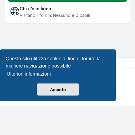
Chi c’è in linea
Visitano il forum: Nessuno e 0 ospiti
Questo sito utilizza cookie al fine di fornire la
migliore navigazione possibile
Ulteriori informazioni
Creato da
phpBB
® Forum Software © phpBB Limited •
Design by
Leenoz.com
Traduzione Italiana
phpBB-Italia.it
Accetto
Privacy
|
Condizioni
|
Tutti gli orari sono
UTC+02:00