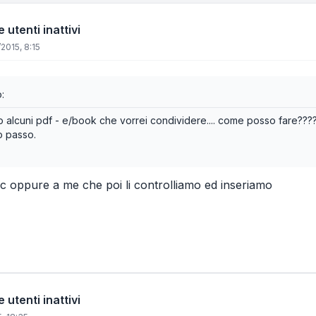
 utenti inattivi
/2015, 8:15
:
o alcuni pdf - e/book che vorrei condividere.... come posso fare???
o passo.
c oppure a me che poi li controlliamo ed inseriamo
 utenti inattivi