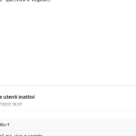
 utenti inattivi
/2017, 16:37
tto:
↑
" qui...vivo e vegeto...