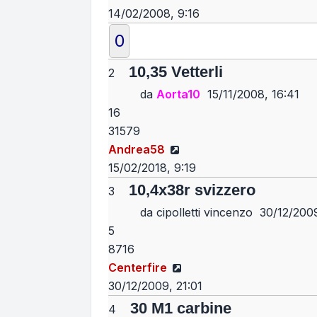
14/02/2008, 9:16
0
10,35 Vetterli
2
da
Aorta10
15/11/2008, 16:41
16
31579
Vedi ultimo messaggio
Andrea58
15/02/2018, 9:19
10,4x38r svizzero
3
da
cipolletti vincenzo
30/12/2009
5
8716
Vedi ultimo messaggio
Centerfire
30/12/2009, 21:01
30 M1 carbine
4