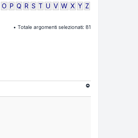
O
P
Q
R
S
T
U
V
W
X
Y
Z
• Totale argomenti selezionati: 81
Top