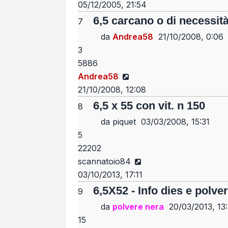
05/12/2005, 21:54
6,5 carcano o di necessità
7
da
Andrea58
21/10/2008, 0:06
3
5886
Vedi ultimo messaggio
Andrea58
21/10/2008, 12:08
6,5 x 55 con vit. n 150
8
da
piquet
03/03/2008, 15:31
5
22202
Vedi ultimo messaggio
scannatoio84
03/10/2013, 17:11
6,5X52 - Info dies e polver
9
da
polvere nera
20/03/2013, 13:
15