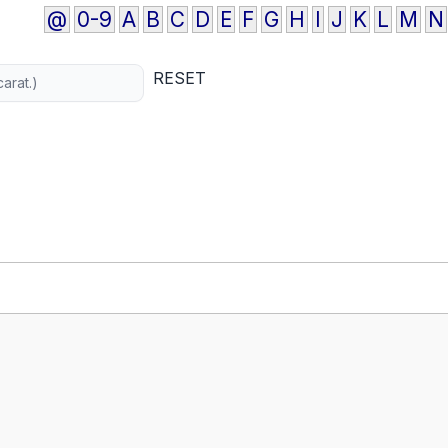
@
0-9
A
B
C
D
E
F
G
H
I
J
K
L
M
N
RESET