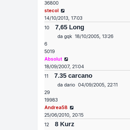
36800
Vedi ultimo messaggio
stecol
14/10/2013, 17:03
7,65 Long
10
da
gqk
18/10/2005, 13:26
6
5019
Vedi ultimo messaggio
Absolut
18/09/2007, 21:04
7.35 carcano
11
da
dario
04/09/2005, 22:11
29
19983
Vedi ultimo messaggio
Andrea58
25/06/2010, 20:15
8 Kurz
12