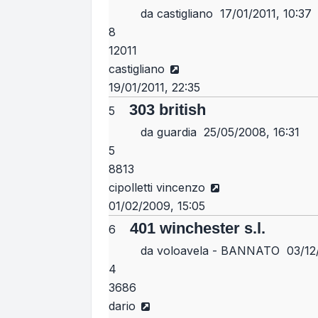
da
castigliano
17/01/2011, 10:37
8
12011
Vedi ultimo messaggio
castigliano
19/01/2011, 22:35
303 british
5
da
guardia
25/05/2008, 16:31
5
8813
Vedi ultimo messa
cipolletti vincenzo
01/02/2009, 15:05
401 winchester s.l.
6
da
voloavela - BANNATO
03/12/
4
3686
Vedi ultimo messaggio
dario