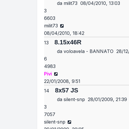
da
milit73
08/04/2010, 13:03
3
6603
Vedi ultimo messaggio
milit73
08/04/2010, 18:42
8.15x46R
13
da
voloavela - BANNATO
28/12/
6
4983
Vedi ultimo messaggio
Pivi
22/01/2008, 9:51
8x57 JS
14
da
silent-snp
28/01/2009, 21:39
3
7057
Vedi ultimo messaggio
silent-snp