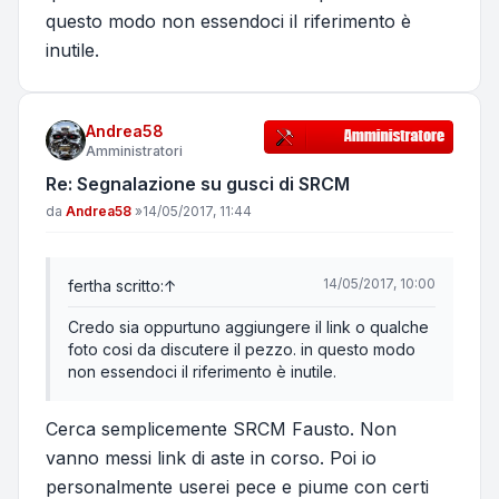
questo modo non essendoci il riferimento è
inutile.
Andrea58
Amministratori
Re: Segnalazione su gusci di SRCM
Messaggio
da
Andrea58
»
14/05/2017, 11:44
14/05/2017, 10:00
fert
ha scritto:
↑
Credo sia oppurtuno aggiungere il link o qualche
foto cosi da discutere il pezzo. in questo modo
non essendoci il riferimento è inutile.
Cerca semplicemente SRCM Fausto. Non
vanno messi link di aste in corso. Poi io
personalmente userei pece e piume con certi