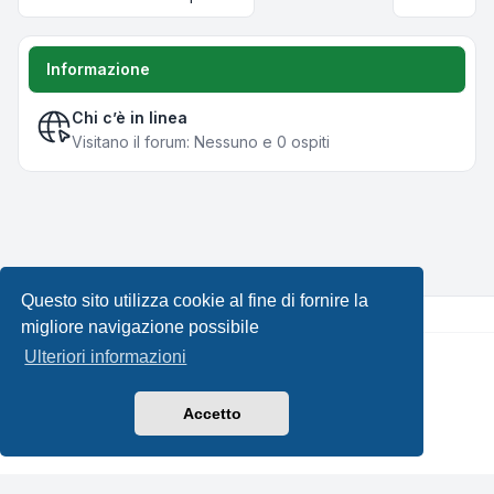
Informazione
Chi c’è in linea
Visitano il forum: Nessuno e 0 ospiti
Questo sito utilizza cookie al fine di fornire la
migliore navigazione possibile
Ulteriori informazioni
Creato da
phpBB
® Forum Software © phpBB Limited •
Design by
Leenoz.com
Traduzione Italiana
phpBB-Italia.it
Accetto
Privacy
|
Condizioni
|
Tutti gli orari sono
UTC+02:00