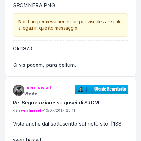
SRCMNERA.PNG
Non hai i permessi necessari per visualizzare i file
allegati in questo messaggio.
Old1973
Si vis pacem, para bellum.
sven hassel
Utente
Re: Segnalazione su gusci di SRCM
Messaggio
da
sven hassel
»
16/07/2017, 20:11
Viste anche dal sottoscritto sul noto sito. [188
sven hassel