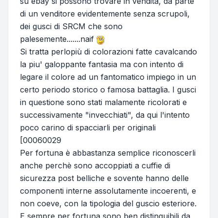
su ebay si possono trovare in vendita, da parte
di un venditore evidentemente senza scrupoli,
dei gusci di SRCM che sono
palesemente.......naif
Si tratta perlopiù di colorazioni fatte cavalcando
la piu' galoppante fantasia ma con intento di
legare il colore ad un fantomatico impiego in un
certo periodo storico o famosa battaglia. I gusci
in questione sono stati malamente ricolorati e
successivamente "invecchiati", da qui l'intento
poco carino di spacciarli per originali
[00060029
Per fortuna è abbastanza semplice riconoscerli
anche perchè sono accoppiati a cuffie di
sicurezza post belliche e sovente hanno delle
componenti interne assolutamente incoerenti, e
non coeve, con la tipologia del guscio esteriore.
E sempre per fortuna sono ben distinguibili da