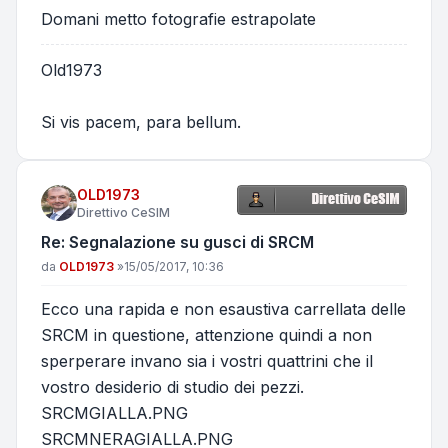
Domani metto fotografie estrapolate
Old1973
Si vis pacem, para bellum.
OLD1973
Direttivo CeSIM
Re: Segnalazione su gusci di SRCM
Messaggio
da
OLD1973
»
15/05/2017, 10:36
Ecco una rapida e non esaustiva carrellata delle
SRCM in questione, attenzione quindi a non
sperperare invano sia i vostri quattrini che il
vostro desiderio di studio dei pezzi.
SRCMGIALLA.PNG
SRCMNERAGIALLA.PNG