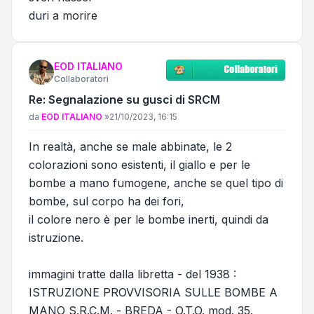
duri a morire
EOD ITALIANO
Collaboratori
Re: Segnalazione su gusci di SRCM
Messaggio
da
EOD ITALIANO
»
21/10/2023, 16:15
In realtà, anche se male abbinate, le 2
colorazioni sono esistenti, il giallo e per le
bombe a mano fumogene, anche se quel tipo di
bombe, sul corpo ha dei fori,
il colore nero è per le bombe inerti, quindi da
istruzione.
immagini tratte dalla libretta - del 1938 :
ISTRUZIONE PROVVISORIA SULLE BOMBE A
MANO S.R.C.M. - BREDA - O.T.O. mod. 35.