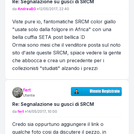
Re: Segnalazione su gusci di SRCM
Messaggio
da
AndreaBG
»
12/05/2017, 22:40
Viste pure io, fantomatiche SRCM color giallo
"usate solo dalla folgore in Africa" con una
bella cuffia SETA post bellica :D
Ormai sono mesi che il venditore posta sul noto
sito d'aste queste SRCM, spiace vedere la gente
che abbocca e crea un precedente per i
collezionisti "studiati" alzando i prezzi
fert
Utente
Re: Segnalazione su gusci di SRCM
Messaggio
da
fert
»
14/05/2017, 10:00
Credo sia oppurtuno aggiungere il link o
qualche foto cosi da discutere il pezzo. in