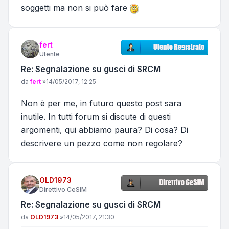
soggetti ma non si può fare
fert
Utente
Re: Segnalazione su gusci di SRCM
Messaggio
da
fert
»
14/05/2017, 12:25
Non è per me, in futuro questo post sara
inutile. In tutti forum si discute di questi
argomenti, qui abbiamo paura? Di cosa? Di
descrivere un pezzo come non regolare?
OLD1973
Direttivo CeSIM
Re: Segnalazione su gusci di SRCM
Messaggio
da
OLD1973
»
14/05/2017, 21:30