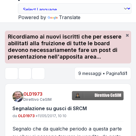
Powered by
Translate
Ricordiamo ai nuovi iscritti che per essere
abilitati alla fruizione di tutte le board
devono necessariamente fare un post di
presentazione nell'apposita area...
9 messaggi • Pagina
1
di
1
Strumenti argomento
Cerca
OLD1973
Direttivo CeSIM
Segnalazione su gusci di SRCM
Messaggio
da
OLD1973
»
11/05/2017, 10:10
Segnalo che da qualche periodo a questa parte