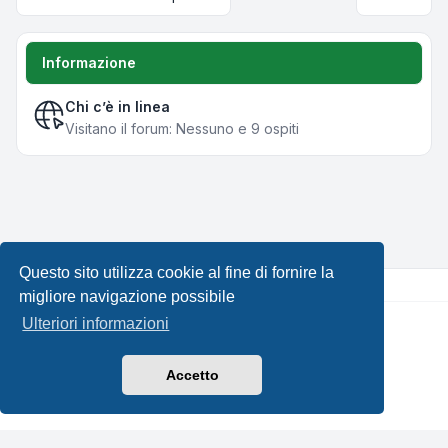
Informazione
Chi c’è in linea
Visitano il forum: Nessuno e 9 ospiti
Questo sito utilizza cookie al fine di fornire la
migliore navigazione possibile
Ulteriori informazioni
Creato da
phpBB
® Forum Software © phpBB Limited •
Design by
Leenoz.com
Traduzione Italiana
phpBB-Italia.it
Accetto
Privacy
|
Condizioni
|
Tutti gli orari sono
UTC+02:00