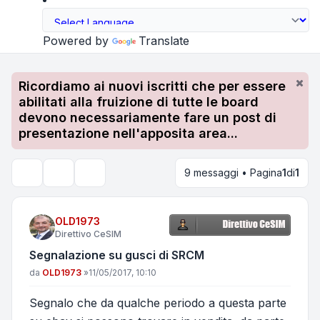
Powered by
Translate
Ricordiamo ai nuovi iscritti che per essere
abilitati alla fruizione di tutte le board
devono necessariamente fare un post di
presentazione nell'apposita area...
9 messaggi • Pagina
1
di
1
Strumenti argomento
Cerca
OLD1973
Direttivo CeSIM
Segnalazione su gusci di SRCM
Messaggio
da
OLD1973
»
11/05/2017, 10:10
Segnalo che da qualche periodo a questa parte