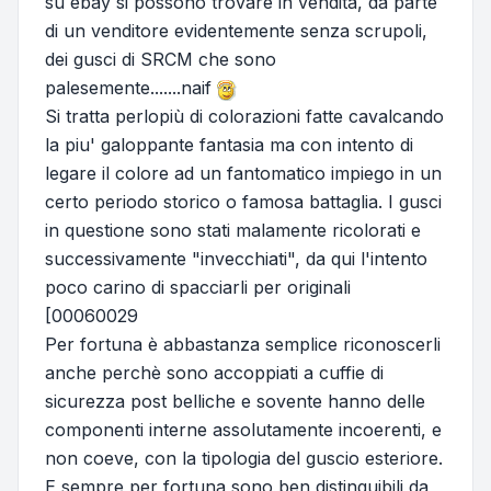
su ebay si possono trovare in vendita, da parte
di un venditore evidentemente senza scrupoli,
dei gusci di SRCM che sono
palesemente.......naif
Si tratta perlopiù di colorazioni fatte cavalcando
la piu' galoppante fantasia ma con intento di
legare il colore ad un fantomatico impiego in un
certo periodo storico o famosa battaglia. I gusci
in questione sono stati malamente ricolorati e
successivamente "invecchiati", da qui l'intento
poco carino di spacciarli per originali
[00060029
Per fortuna è abbastanza semplice riconoscerli
anche perchè sono accoppiati a cuffie di
sicurezza post belliche e sovente hanno delle
componenti interne assolutamente incoerenti, e
non coeve, con la tipologia del guscio esteriore.
E sempre per fortuna sono ben distinguibili da