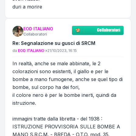
duri a morire
EOD ITALIANO
Collaboratori
Re: Segnalazione su gusci di SRCM
Messaggio
da
EOD ITALIANO
»
21/10/2023, 16:15
In realtà, anche se male abbinate, le 2
colorazioni sono esistenti, il giallo e per le
bombe a mano fumogene, anche se quel tipo di
bombe, sul corpo ha dei fori,
il colore nero è per le bombe inerti, quindi da
istruzione.
immagini tratte dalla libretta - del 1938 :
ISTRUZIONE PROVVISORIA SULLE BOMBE A
MANO S.R.C.M. - BREDA - O.T.O. mod. 35.