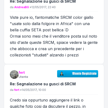
Re: Segnalazione su gusci di SRCM
Messaggio
da
AndreaBG
»
12/05/2017, 22:40
Viste pure io, fantomatiche SRCM color giallo
"usate solo dalla folgore in Africa" con una
bella cuffia SETA post bellica :D
Ormai sono mesi che il venditore posta sul noto
sito d'aste queste SRCM, spiace vedere la gente
che abbocca e crea un precedente per i
collezionisti "studiati" alzando i prezzi
fert
Utente
Re: Segnalazione su gusci di SRCM
Messaggio
da
fert
»
14/05/2017, 10:00
Credo sia oppurtuno aggiungere il link o
qualche foto cosi da discutere il pezzo. in