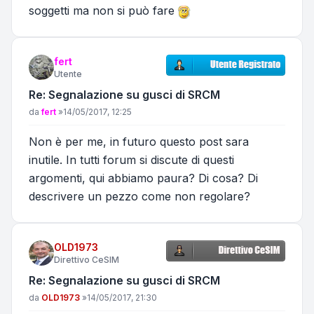
soggetti ma non si può fare
fert
Utente
Re: Segnalazione su gusci di SRCM
Messaggio
da
fert
»
14/05/2017, 12:25
Non è per me, in futuro questo post sara
inutile. In tutti forum si discute di questi
argomenti, qui abbiamo paura? Di cosa? Di
descrivere un pezzo come non regolare?
OLD1973
Direttivo CeSIM
Re: Segnalazione su gusci di SRCM
Messaggio
da
OLD1973
»
14/05/2017, 21:30