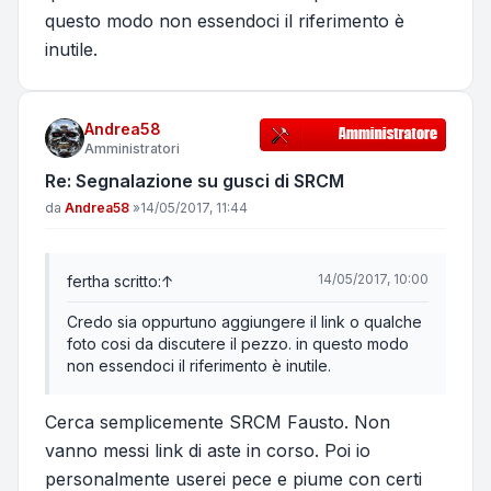
questo modo non essendoci il riferimento è
inutile.
Andrea58
Amministratori
Re: Segnalazione su gusci di SRCM
Messaggio
da
Andrea58
»
14/05/2017, 11:44
14/05/2017, 10:00
fert
ha scritto:
↑
Credo sia oppurtuno aggiungere il link o qualche
foto cosi da discutere il pezzo. in questo modo
non essendoci il riferimento è inutile.
Cerca semplicemente SRCM Fausto. Non
vanno messi link di aste in corso. Poi io
personalmente userei pece e piume con certi