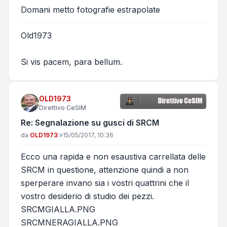
Domani metto fotografie estrapolate
Old1973
Si vis pacem, para bellum.
OLD1973
Direttivo CeSIM
Re: Segnalazione su gusci di SRCM
Messaggio
da
OLD1973
»
15/05/2017, 10:36
Ecco una rapida e non esaustiva carrellata delle
SRCM in questione, attenzione quindi a non
sperperare invano sia i vostri quattrini che il
vostro desiderio di studio dei pezzi.
SRCMGIALLA.PNG
SRCMNERAGIALLA.PNG