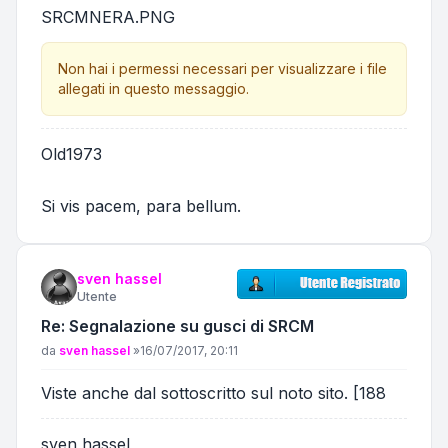
SRCMNERA.PNG
Non hai i permessi necessari per visualizzare i file
allegati in questo messaggio.
Old1973
Si vis pacem, para bellum.
sven hassel
Utente
Re: Segnalazione su gusci di SRCM
Messaggio
da
sven hassel
»
16/07/2017, 20:11
Viste anche dal sottoscritto sul noto sito. [188
sven hassel