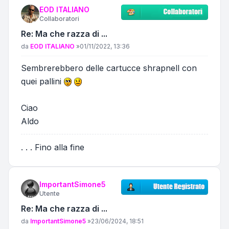
EOD ITALIANO
Collaboratori
Re: Ma che razza di ...
Messaggio
da
EOD ITALIANO
»
01/11/2022, 13:36
Sembrerebbero delle cartucce shrapnell con
quei pallini
Ciao
Aldo
. . . Fino alla fine
ImportantSimone5
Utente
Re: Ma che razza di ...
Messaggio
da
ImportantSimone5
»
23/06/2024, 18:51