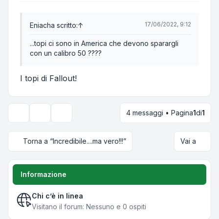
17/06/2022, 9:12
Eniac
ha scritto:
↑
...topi ci sono in America che devono sparargli
con un calibro 50 ????
I topi di Fallout!
4 messaggi • Pagina
1
di
1
Strumenti argomento
Opzioni di visualizzazione e ordinamento
Torna a “Incredibile....ma vero!!!”
Vai a
Informazione
Chi c’è in linea
Visitano il forum: Nessuno e 0 ospiti