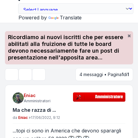
Powered by
Translate
Ricordiamo ai nuovi iscritti che per essere
abilitati alla fruizione di tutte le board
devono necessariamente fare un post di
presentazione nell'apposita area...
4 messaggi • Pagina
1
di
1
Strumenti argomento
Cerca
Eniac
Amministratori
Ma che razza di ...
Messaggio
da
Eniac
»
17/06/2022, 9:12
...topi ci sono in America che devono sparargli