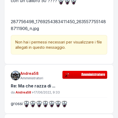
con un calibro 50 ????
287756498_1769254383411450_263557755148
8711906_n.jpg
Non hai i permessi necessari per visualizzare i file
allegati in questo messaggio.
Andrea58
Amministratori
Re: Ma che razza di ...
Messaggio
da
Andrea58
»
17/06/2022, 9:33
grossi