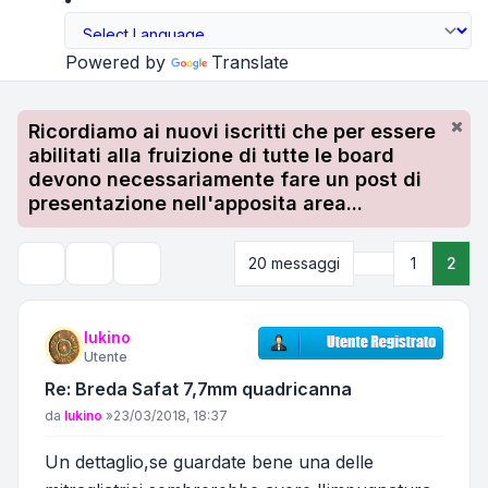
Powered by
Translate
Ricordiamo ai nuovi iscritti che per essere
abilitati alla fruizione di tutte le board
devono necessariamente fare un post di
presentazione nell'apposita area...
Precedente
20 messaggi
1
2
Strumenti argomento
Cerca
lukino
Utente
Re: Breda Safat 7,7mm quadricanna
Messaggio
da
lukino
»
23/03/2018, 18:37
Un dettaglio,se guardate bene una delle