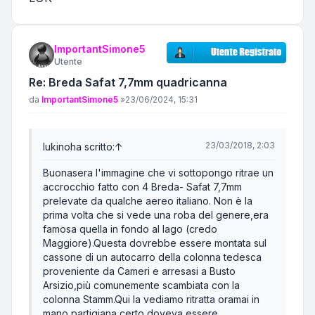
ImportantSimone5
Utente
Re: Breda Safat 7,7mm quadricanna
Messaggio
da
ImportantSimone5
»
23/06/2024, 15:31
23/03/2018, 2:03
lukino
ha scritto:
↑
Buonasera l'immagine che vi sottopongo ritrae un
accrocchio fatto con 4 Breda- Safat 7,7mm
prelevate da qualche aereo italiano. Non è la
prima volta che si vede una roba del genere,era
famosa quella in fondo al lago (credo
Maggiore).Questa dovrebbe essere montata sul
cassone di un autocarro della colonna tedesca
proveniente da Cameri e arresasi a Busto
Arsizio,più comunemente scambiata con la
colonna Stamm.Qui la vediamo ritratta oramai in
mano partigiana,certo doveva essere