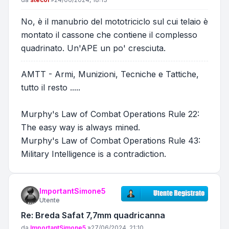
No, è il manubrio del mototriciclo sul cui telaio è
montato il cassone che contiene il complesso
quadrinato. Un'APE un po' cresciuta.
AMTT - Armi, Munizioni, Tecniche e Tattiche,
tutto il resto .....
Murphy's Law of Combat Operations Rule 22:
The easy way is always mined.
Murphy's Law of Combat Operations Rule 43:
Military Intelligence is a contradiction.
ImportantSimone5
Utente
Re: Breda Safat 7,7mm quadricanna
Messaggio
da
ImportantSimone5
»
27/06/2024, 21:10