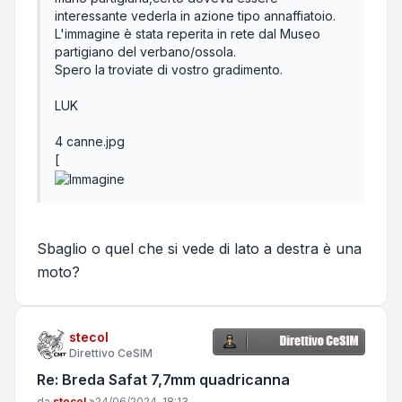
interessante vederla in azione tipo annaffiatoio.
L'immagine è stata reperita in rete dal Museo
partigiano del verbano/ossola.
Spero la troviate di vostro gradimento.
LUK
4 canne.jpg
[
Sbaglio o quel che si vede di lato a destra è una
moto?
stecol
Direttivo CeSIM
Re: Breda Safat 7,7mm quadricanna
Messaggio
da
stecol
»
24/06/2024, 18:13