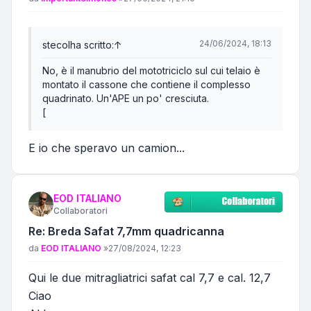
24/06/2024, 18:13
stecol
ha scritto:
↑
No, è il manubrio del mototriciclo sul cui telaio è
montato il cassone che contiene il complesso
quadrinato. Un'APE un po' cresciuta.
[
E io che speravo un camion...
EOD ITALIANO
Collaboratori
Re: Breda Safat 7,7mm quadricanna
Messaggio
da
EOD ITALIANO
»
27/08/2024, 12:23
Qui le due mitragliatrici safat cal 7,7 e cal. 12,7
Ciao