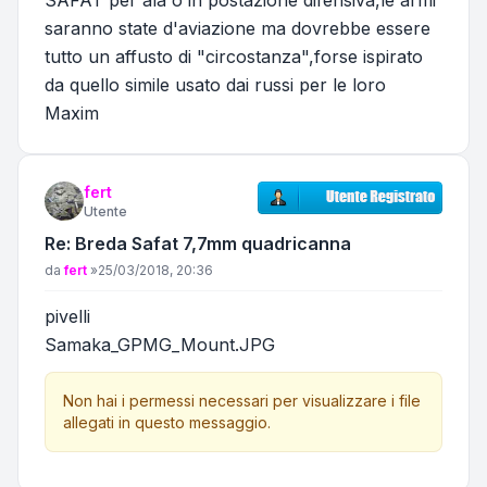
SAFAT per ala o in postazione difensiva,le armi
saranno state d'aviazione ma dovrebbe essere
tutto un affusto di "circostanza",forse ispirato
da quello simile usato dai russi per le loro
Maxim
fert
Utente
Re: Breda Safat 7,7mm quadricanna
Messaggio
da
fert
»
25/03/2018, 20:36
pivelli
Samaka_GPMG_Mount.JPG
Non hai i permessi necessari per visualizzare i file
allegati in questo messaggio.