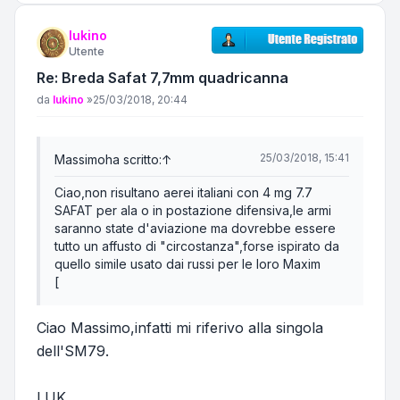
lukino
Utente
Re: Breda Safat 7,7mm quadricanna
Messaggio
da
lukino
»
25/03/2018, 20:44
25/03/2018, 15:41
Massimo
ha scritto:
↑
Ciao,non risultano aerei italiani con 4 mg 7.7
SAFAT per ala o in postazione difensiva,le armi
saranno state d'aviazione ma dovrebbe essere
tutto un affusto di "circostanza",forse ispirato da
quello simile usato dai russi per le loro Maxim
[
Ciao Massimo,infatti mi riferivo alla singola
dell'SM79.
LUK