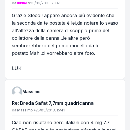
Messaggio
da
lukino
»
23/03/2018, 20:41
Grazie Stecol! appare ancora più evidente che
la seconda da te postata è lei,da notare lo svaso
all'altezza della camera di scoppio prima del
collettore della canna...le altre però
sembrerebbero del primo modello da te
postato.Mah..ci vorrebbero altre foto.
LUK
Massimo
Re: Breda Safat 7,7mm quadricanna
Messaggio
da
Massimo
»
25/03/2018, 15:41
Ciao,non risultano aerei italiani con 4 mg 7.7