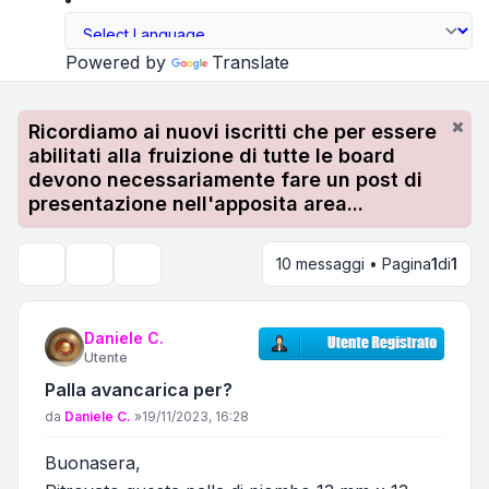
Powered by
Translate
Ricordiamo ai nuovi iscritti che per essere
abilitati alla fruizione di tutte le board
devono necessariamente fare un post di
presentazione nell'apposita area...
10 messaggi • Pagina
1
di
1
Strumenti argomento
Cerca
Daniele C.
Utente
Palla avancarica per?
Messaggio
da
Daniele C.
»
19/11/2023, 16:28
Buonasera,