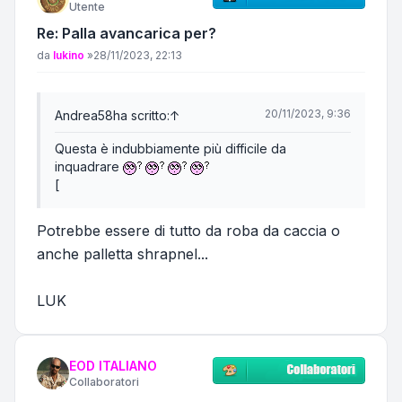
Utente
Re: Palla avancarica per?
Messaggio
da
lukino
»
28/11/2023, 22:13
20/11/2023, 9:36
Andrea58
ha scritto:
↑
Questa è indubbiamente più difficile da
inquadrare
[
Potrebbe essere di tutto da roba da caccia o
anche palletta shrapnel...
LUK
EOD ITALIANO
Collaboratori