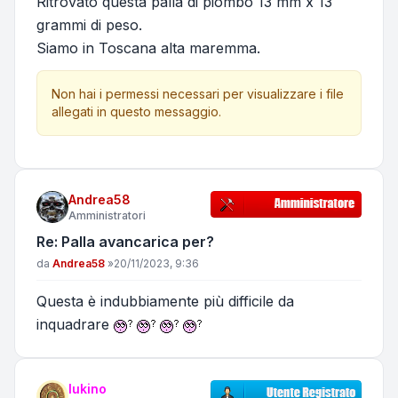
Ritrovato questa palla di piombo 13 mm x 13
grammi di peso.
Siamo in Toscana alta maremma.
Non hai i permessi necessari per visualizzare i file
allegati in questo messaggio.
Andrea58
Amministratori
Re: Palla avancarica per?
Messaggio
da
Andrea58
»
20/11/2023, 9:36
Questa è indubbiamente più difficile da
inquadrare
lukino