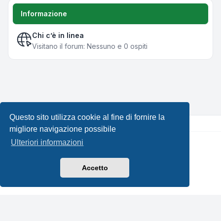
Informazione
Chi c’è in linea
Visitano il forum: Nessuno e 0 ospiti
Questo sito utilizza cookie al fine di fornire la
migliore navigazione possibile
Ulteriori informazioni
Creato da
phpBB
® Forum Software © phpBB Limited •
Design by
Leenoz.com
Traduzione Italiana
phpBB-Italia.it
Accetto
Privacy
|
Condizioni
|
Tutti gli orari sono
UTC+02:00