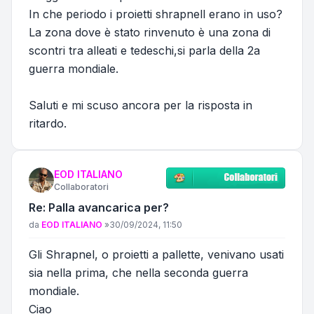
In che periodo i proietti shrapnell erano in uso?
La zona dove è stato rinvenuto è una zona di
scontri tra alleati e tedeschi,si parla della 2a
guerra mondiale.
Saluti e mi scuso ancora per la risposta in
ritardo.
EOD ITALIANO
Collaboratori
Re: Palla avancarica per?
Messaggio
da
EOD ITALIANO
»
30/09/2024, 11:50
Gli Shrapnel, o proietti a pallette, venivano usati
sia nella prima, che nella seconda guerra
mondiale.
Ciao