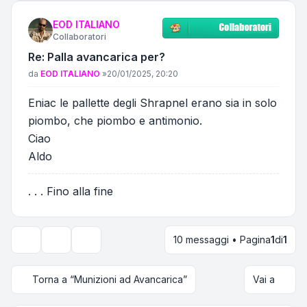
EOD ITALIANO
Collaboratori
Re: Palla avancarica per?
Messaggio
da
EOD ITALIANO
»
20/01/2025, 20:20
Eniac le pallette degli Shrapnel erano sia in solo
piombo, che piombo e antimonio.
Ciao
Aldo
. . . Fino alla fine
10 messaggi • Pagina
1
di
1
Strumenti argomento
Opzioni di visualizzazione e ordinamento
Torna a “Munizioni ad Avancarica”
Vai a