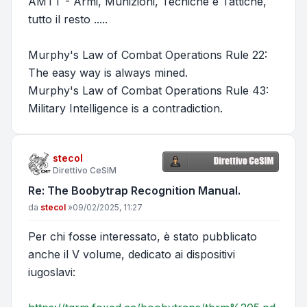
AMTT - Armi, Munizioni, Tecniche e Tattiche,
tutto il resto .....
Murphy's Law of Combat Operations Rule 22:
The easy way is always mined.
Murphy's Law of Combat Operations Rule 43:
Military Intelligence is a contradiction.
stecol
Direttivo CeSIM
Re: The Boobytrap Recognition Manual.
Messaggio
da
stecol
»
09/02/2025, 11:27
Per chi fosse interessato, è stato pubblicato
anche il V volume, dedicato ai dispositivi
iugoslavi: