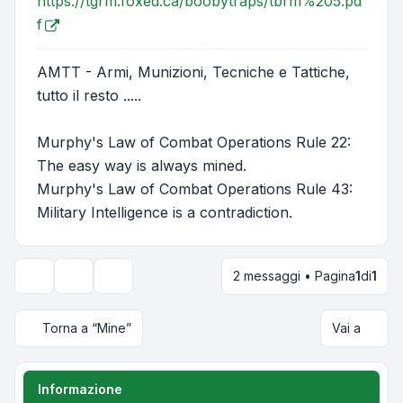
https://tgrm.foxed.ca/boobytraps/tbrm%205.pd
f
AMTT - Armi, Munizioni, Tecniche e Tattiche,
tutto il resto .....
Murphy's Law of Combat Operations Rule 22:
The easy way is always mined.
Murphy's Law of Combat Operations Rule 43:
Military Intelligence is a contradiction.
2 messaggi • Pagina
1
di
1
Strumenti argomento
Opzioni di visualizzazione e ordinamento
Torna a “Mine”
Vai a
Informazione