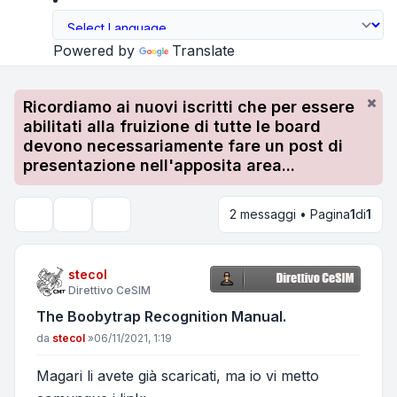
Powered by
Translate
Ricordiamo ai nuovi iscritti che per essere
abilitati alla fruizione di tutte le board
devono necessariamente fare un post di
presentazione nell'apposita area...
2 messaggi • Pagina
1
di
1
Strumenti argomento
Cerca
stecol
Direttivo CeSIM
The Boobytrap Recognition Manual.
Messaggio
da
stecol
»
06/11/2021, 1:19
Magari li avete già scaricati, ma io vi metto