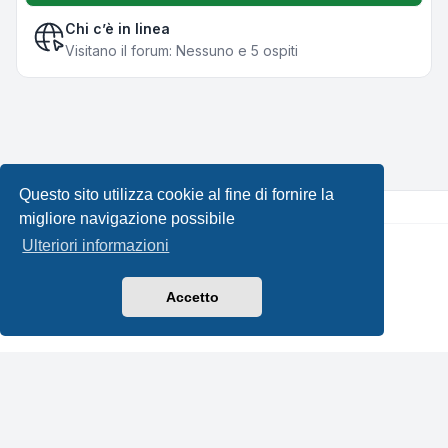
Chi c’è in linea
Visitano il forum: Nessuno e 5 ospiti
Questo sito utilizza cookie al fine di fornire la
migliore navigazione possibile
Ulteriori informazioni
Creato da
phpBB
® Forum Software © phpBB Limited •
Design by
Leenoz.com
Traduzione Italiana
phpBB-Italia.it
Accetto
Privacy
|
Condizioni
|
Tutti gli orari sono
UTC+02:00