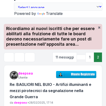
Powered by
Translate
Ricordiamo ai nuovi iscritti che per essere
abilitati alla fruizione di tutte le board
devono necessariamente fare un post di
presentazione nell'apposita area...
Precedente
11 messaggi
1
2
Strumenti argomento
Cerca
deepsea
Utente
Re: BAGLIORI NEL BUIO - Artifizi illuminanti e
mezzi pirotecnici da segnalazione nella
Grande Guerra
Messaggio
da
deepsea
»
28/02/2025, 17:14