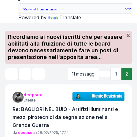
Powered by
Translate
Ricordiamo ai nuovi iscritti che per essere
abilitati alla fruizione di tutte le board
devono necessariamente fare un post di
presentazione nell'apposita area...
Precedente
11 messaggi
1
2
Strumenti argomento
Cerca
deepsea
Utente
Re: BAGLIORI NEL BUIO - Artifizi illuminanti e
mezzi pirotecnici da segnalazione nella
Grande Guerra
Messaggio
da
deepsea
»
28/02/2025, 17:14