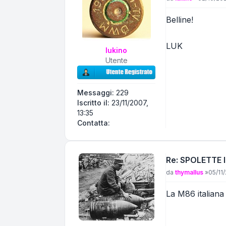
Belline!
LUK
lukino
Utente
Messaggi:
229
Iscritto il:
23/11/2007,
13:35
Contatta lukino
Contatta:
Re: SPOLETTE 
Messaggio
da
thymallus
»
05/11/
La M86 italiana n