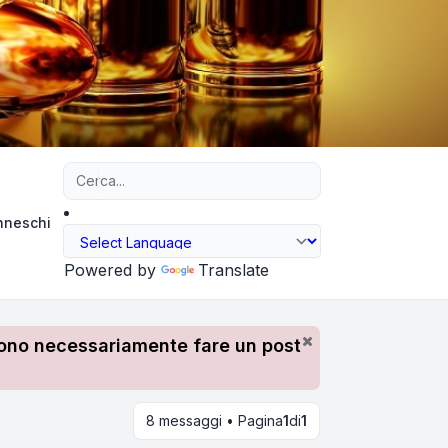
Ricerca avanzata
Inneschi
Powered by
Translate
devono necessariamente fare un post
8 messaggi • Pagina
1
di
1