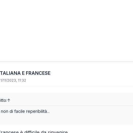
ITALIANA E FRANCESE
11/11/2023, 11:32
itto:
↑
non di facile reperibilità...
rancese è difficile da rinvenire