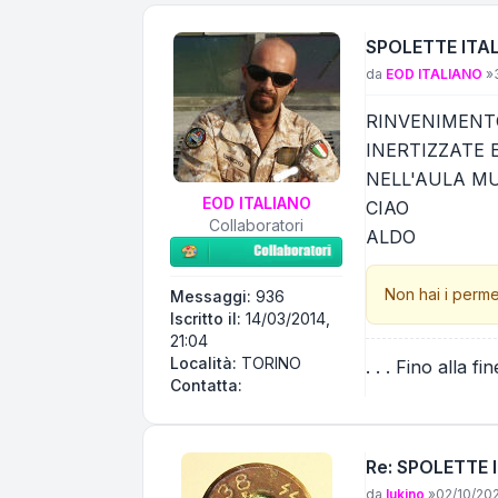
SPOLETTE ITA
Messaggio
da
EOD ITALIANO
»
RINVENIMENTO
INERTIZZATE 
NELL'AULA MU
EOD ITALIANO
CIAO
Collaboratori
ALDO
Non hai i perme
Messaggi:
936
Iscritto il:
14/03/2014,
21:04
Località:
TORINO
. . . Fino alla fin
Contatta EOD ITALIANO
Contatta:
Re: SPOLETTE 
Messaggio
da
lukino
»
02/10/202