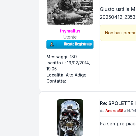
Giusto usti la 
20250412_2353
thymallus
Non hai i perme
Utente
Messaggi:
189
Iscritto il:
19/02/2014,
19:05
Località:
Alto Adige
Contatta thymallus
Contatta:
Re: SPOLETTE 
Messaggio
da
Andrea58
»
14/04
Fa sempre piace