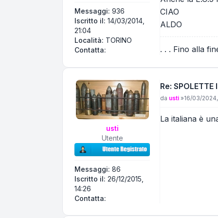
CIAO
Messaggi:
936
Iscritto il:
14/03/2014,
ALDO
21:04
Località:
TORINO
. . . Fino alla fin
Contatta EOD ITALIANO
Contatta:
Re: SPOLETTE 
Messaggio
da
usti
»
16/03/2024,
La italiana è u
usti
Utente
Messaggi:
86
Iscritto il:
26/12/2015,
14:26
Contatta usti
Contatta: