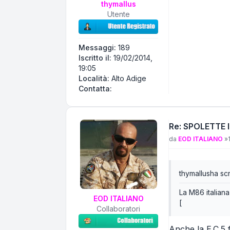
thymallus
Utente
Messaggi:
189
Iscritto il:
19/02/2014,
19:05
Località:
Alto Adige
Contatta thymallus
Contatta:
Re: SPOLETTE 
Messaggio
da
EOD ITALIANO
»
thymallus
ha scr
La M86 italiana 
EOD ITALIANO
[
Collaboratori
Anche la E.C.5 f