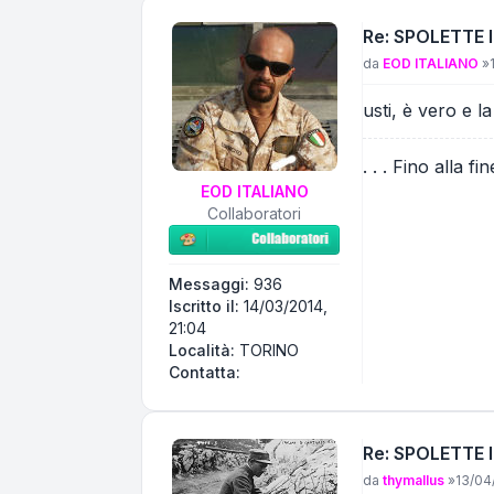
Re: SPOLETTE 
Messaggio
da
EOD ITALIANO
»
usti, è vero e 
. . . Fino alla fin
EOD ITALIANO
Collaboratori
Messaggi:
936
Iscritto il:
14/03/2014,
21:04
Località:
TORINO
Contatta EOD ITALIANO
Contatta:
Re: SPOLETTE 
Messaggio
da
thymallus
»
13/04