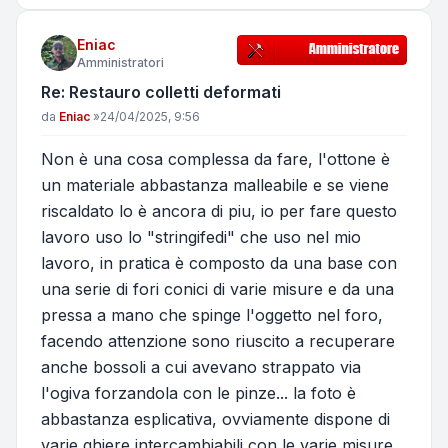
Eniac
Amministratori
Re: Restauro colletti deformati
Messaggio
da
Eniac
»
24/04/2025, 9:56
Non è una cosa complessa da fare, l'ottone è
un materiale abbastanza malleabile e se viene
riscaldato lo è ancora di piu, io per fare questo
lavoro uso lo "stringifedi" che uso nel mio
lavoro, in pratica è composto da una base con
una serie di fori conici di varie misure e da una
pressa a mano che spinge l'oggetto nel foro,
facendo attenzione sono riuscito a recuperare
anche bossoli a cui avevano strappato via
l'ogiva forzandola con le pinze... la foto è
abbastanza esplicativa, ovviamente dispone di
varie ghiere intercambiabili con le varie misure