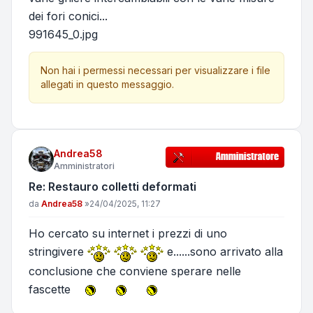
dei fori conici...
991645_0.jpg
Non hai i permessi necessari per visualizzare i file
allegati in questo messaggio.
Andrea58
Amministratori
Re: Restauro colletti deformati
Messaggio
da
Andrea58
»
24/04/2025, 11:27
Ho cercato su internet i prezzi di uno
stringivere
e......sono arrivato alla
conclusione che conviene sperare nelle
fascette