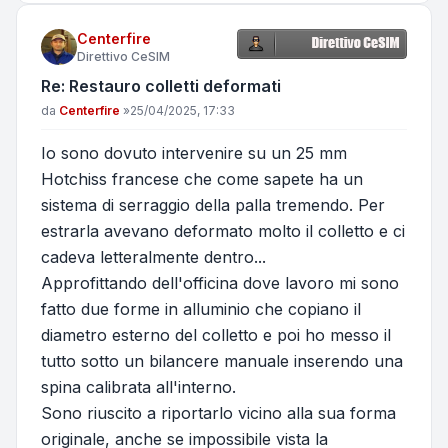
Centerfire
Direttivo CeSIM
Re: Restauro colletti deformati
Messaggio
da
Centerfire
»
25/04/2025, 17:33
Io sono dovuto intervenire su un 25 mm
Hotchiss francese che come sapete ha un
sistema di serraggio della palla tremendo. Per
estrarla avevano deformato molto il colletto e ci
cadeva letteralmente dentro...
Approfittando dell'officina dove lavoro mi sono
fatto due forme in alluminio che copiano il
diametro esterno del colletto e poi ho messo il
tutto sotto un bilancere manuale inserendo una
spina calibrata all'interno.
Sono riuscito a riportarlo vicino alla sua forma
originale, anche se impossibile vista la