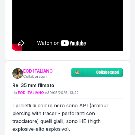
EOD ITALIANO
Collaboratori
Re: 35 mm filmato
Messaggio
da
EOD ITALIANO
»
30/05/2025, 13:42
I proietti di colore nero sono APT(armour
piercing with tracer - perforanti con
tracciatore) quelli gialli, sono HE (higth
explosive-alto esplosivo).