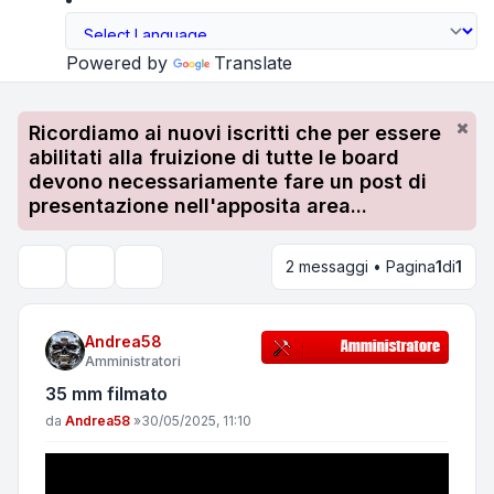
Powered by
Translate
Ricordiamo ai nuovi iscritti che per essere
abilitati alla fruizione di tutte le board
devono necessariamente fare un post di
presentazione nell'apposita area...
2 messaggi • Pagina
1
di
1
Strumenti argomento
Cerca
Andrea58
Amministratori
35 mm filmato
Messaggio
da
Andrea58
»
30/05/2025, 11:10