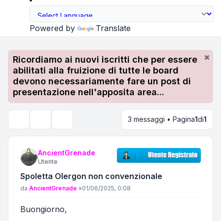
Powered by
Translate
Ricordiamo ai nuovi iscritti che per essere
abilitati alla fruizione di tutte le board
devono necessariamente fare un post di
presentazione nell'apposita area...
3 messaggi • Pagina
1
di
1
Strumenti argomento
Cerca
AncientGrenade
Utente
Spoletta Olergon non convenzionale
Messaggio
da
AncientGrenade
»
01/06/2025, 0:08
Buongiorno,