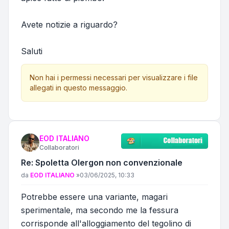
Avete notizie a riguardo?
Saluti
Non hai i permessi necessari per visualizzare i file
allegati in questo messaggio.
EOD ITALIANO
Collaboratori
Re: Spoletta Olergon non convenzionale
Messaggio
da
EOD ITALIANO
»
03/06/2025, 10:33
Potrebbe essere una variante, magari
sperimentale, ma secondo me la fessura
corrisponde all'alloggiamento del tegolino di