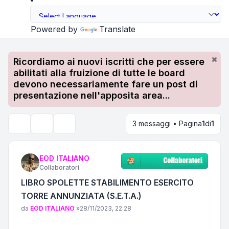
Powered by
Translate
Ricordiamo ai nuovi iscritti che per essere
abilitati alla fruizione di tutte le board
devono necessariamente fare un post di
presentazione nell'apposita area...
3 messaggi • Pagina
1
di
1
Strumenti argomento
Cerca
EOD ITALIANO
Collaboratori
LIBRO SPOLETTE STABILIMENTO ESERCITO
TORRE ANNUNZIATA (S.E.T.A.)
Messaggio
da
EOD ITALIANO
»
28/11/2023, 22:28