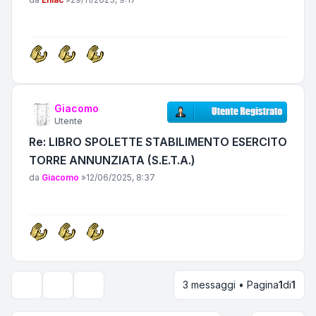
Giacomo
Utente
Re: LIBRO SPOLETTE STABILIMENTO ESERCITO
TORRE ANNUNZIATA (S.E.T.A.)
Messaggio
da
Giacomo
»
12/06/2025, 8:37
3 messaggi • Pagina
1
di
1
Strumenti argomento
Opzioni di visualizzazione e ordinamento