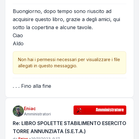
Buongiorno, dopo tempo sono riuscito ad
acquisire questo libro, grazie a degli amici, qui
sotto la copertina e alcune tavole.
Ciao
Aldo
Non hai i permessi necessari per visualizzare i file
allegati in questo messaggio.
. . . Fino alla fine
Eniac
Amministratori
Re: LIBRO SPOLETTE STABILIMENTO ESERCITO
TORRE ANNUNZIATA (S.E.T.A.)
Messaggio
da
Eniac
»
29/11/2023, 9:17