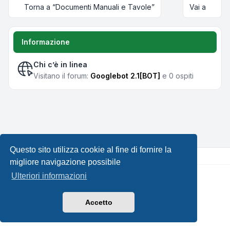
Torna a “Documenti Manuali e Tavole”
Vai a
Informazione
Chi c’è in linea
Visitano il forum:
Googlebot 2.1[BOT]
e 0 ospiti
Questo sito utilizza cookie al fine di fornire la
migliore navigazione possibile
Ulteriori informazioni
Creato da
phpBB
® Forum Software © phpBB Limited •
Design by
Leenoz.com
Traduzione Italiana
phpBB-Italia.it
Accetto
Privacy
|
Condizioni
|
Tutti gli orari sono
UTC+02:00