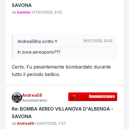
SAVONA
Messaggio
da
kanister
»
17/07/2025, 9:32
16/07/2025, 10:02
Andrea58
ha scritto:
↑
In zona aereoporto???
Certo. Fu pesantemente bombardato durante
tutto il periodo bellico.
Andrea58
Amministratori
Re: BOMBA AEREO VILLANOVA D'ALBENGA -
SAVONA
Messaggio
da
Andrea58
»
24/07/2025, 7:37