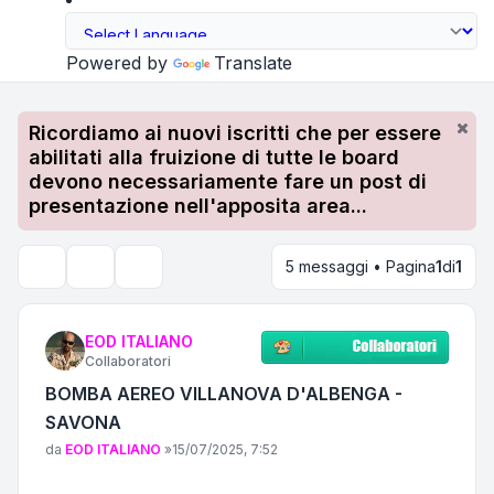
Powered by
Translate
Ricordiamo ai nuovi iscritti che per essere
abilitati alla fruizione di tutte le board
devono necessariamente fare un post di
presentazione nell'apposita area...
5 messaggi • Pagina
1
di
1
Strumenti argomento
Cerca
EOD ITALIANO
Collaboratori
BOMBA AEREO VILLANOVA D'ALBENGA -
SAVONA
Messaggio
da
EOD ITALIANO
»
15/07/2025, 7:52