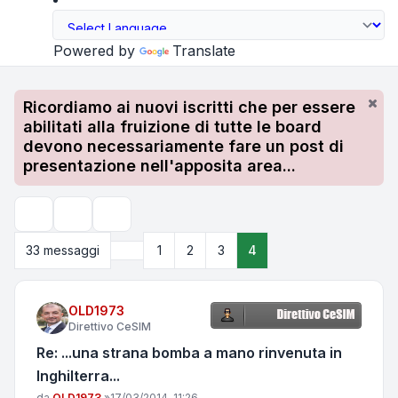
Powered by
Translate
Ricordiamo ai nuovi iscritti che per essere
abilitati alla fruizione di tutte le board
devono necessariamente fare un post di
presentazione nell'apposita area...
Strumenti argomento
Cerca
Precedente
33 messaggi
1
2
3
4
OLD1973
Direttivo CeSIM
Re: ...una strana bomba a mano rinvenuta in
Inghilterra...
Messaggio
da
OLD1973
»
17/03/2014, 11:26