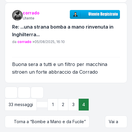
corrado
Utente
Re: ...una strana bomba a mano rinvenuta in
Inghilterra...
Messaggio
da
corrado
»
05/08/2025, 16:10
Buona sera a tutti e un filtro per macchina
sitroen un forte abbraccio da Corrado
Strumenti argomento
Opzioni di visualizzazione e ordinamento
Precedente
33 messaggi
1
2
3
4
Torna a “Bombe a Mano e da Fucile”
Vai a