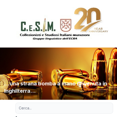
...una strana bomba a mano rinvenuta in
Inghilterra...
Ricerca avanzata