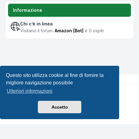
Informazione
Chi c’è in linea
Visitano il forum:
Amazon [Bot]
e 0 ospiti
Questo sito utilizza cookie al fine di fornire la
migliore navigazione possibile
Ulteriori informazioni
Creato da
phpBB
® Forum Software © phpBB Limited •
Design by
Leenoz.com
Traduzione Italiana
phpBB-Italia.it
Accetto
Privacy
|
Condizioni
|
Tutti gli orari sono
UTC+02:00