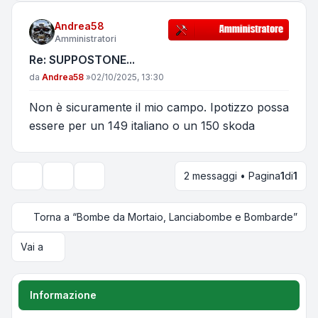
Andrea58
Amministratori
Re: SUPPOSTONE...
Messaggio
da
Andrea58
»
02/10/2025, 13:30
Non è sicuramente il mio campo. Ipotizzo possa
essere per un 149 italiano o un 150 skoda
2 messaggi • Pagina
1
di
1
Strumenti argomento
Opzioni di visualizzazione e ordinamento
Torna a “Bombe da Mortaio, Lanciabombe e Bombarde”
Vai a
Informazione