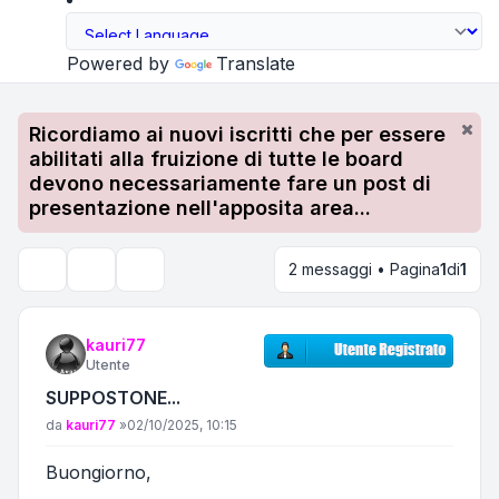
Powered by
Translate
Ricordiamo ai nuovi iscritti che per essere
abilitati alla fruizione di tutte le board
devono necessariamente fare un post di
presentazione nell'apposita area...
2 messaggi • Pagina
1
di
1
Strumenti argomento
Cerca
kauri77
Utente
SUPPOSTONE...
Messaggio
da
kauri77
»
02/10/2025, 10:15
Buongiorno,