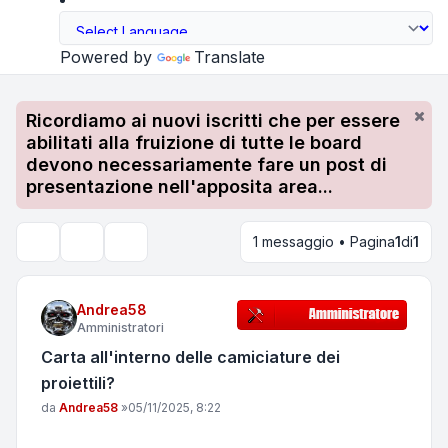
Powered by
Translate
Ricordiamo ai nuovi iscritti che per essere
abilitati alla fruizione di tutte le board
devono necessariamente fare un post di
presentazione nell'apposita area...
1 messaggio • Pagina
1
di
1
Strumenti argomento
Cerca
Andrea58
Amministratori
Carta all'interno delle camiciature dei
proiettili?
Messaggio
da
Andrea58
»
05/11/2025, 8:22