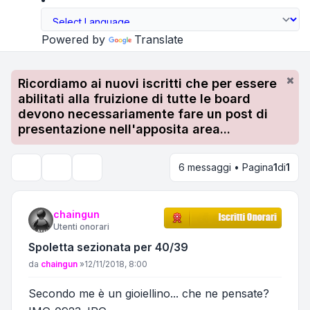
Powered by
Translate
Ricordiamo ai nuovi iscritti che per essere
abilitati alla fruizione di tutte le board
devono necessariamente fare un post di
presentazione nell'apposita area...
6 messaggi • Pagina
1
di
1
Strumenti argomento
Cerca
chaingun
Utenti onorari
Spoletta sezionata per 40/39
Messaggio
da
chaingun
»
12/11/2018, 8:00
Secondo me è un gioiellino... che ne pensate?