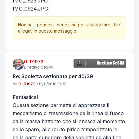
IMG_0923.JPG
IMG_0924.JPG
Non hai i permessi necessari per visualizzare i file
allegati in questo messaggio.
OLD1973
Direttivo CeSIM
Re: Spoletta sezionata per 40/39
Messaggio
da
OLD1973
»
12/11/2018, 9:30
Fantastica!
Questa sezione permette di apprezzare il
meccanismo di trasmissione della linea di fuoco
dalla massa battente che si innesca al momento
dello sparo, al circuito pirico temporizzatore
della parte superiore della spoletta ed alla fine