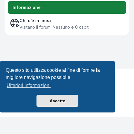
Informazione
Chi c’è in linea
Visitano il forum: Nessuno e 0 ospiti
Questo sito utilizza cookie al fine di fornire la
migliore navigazione possibile
Ulteriori informazioni
Creato da
phpBB
® Forum Software © phpBB Limited •
Design by
Leenoz.com
Traduzione Italiana
phpBB-Italia.it
Accetto
Privacy
|
Condizioni
|
Tutti gli orari sono
UTC+02:00