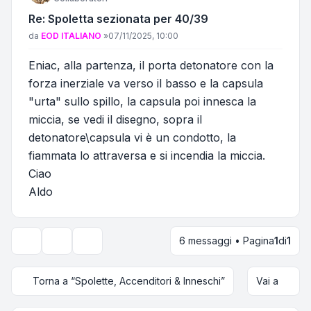
Re: Spoletta sezionata per 40/39
Messaggio
da
EOD ITALIANO
»
07/11/2025, 10:00
Eniac, alla partenza, il porta detonatore con la
forza inerziale va verso il basso e la capsula
"urta" sullo spillo, la capsula poi innesca la
miccia, se vedi il disegno, sopra il
detonatore\capsula vi è un condotto, la
fiammata lo attraversa e si incendia la miccia.
Ciao
Aldo
6 messaggi • Pagina
1
di
1
Strumenti argomento
Opzioni di visualizzazione e ordinamento
Torna a “Spolette, Accenditori & Inneschi”
Vai a