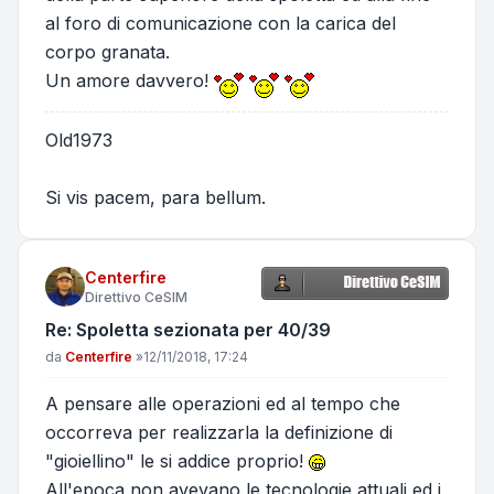
al foro di comunicazione con la carica del
corpo granata.
Un amore davvero!
Old1973
Si vis pacem, para bellum.
Centerfire
Direttivo CeSIM
Re: Spoletta sezionata per 40/39
Messaggio
da
Centerfire
»
12/11/2018, 17:24
A pensare alle operazioni ed al tempo che
occorreva per realizzarla la definizione di
"gioiellino" le si addice proprio!
All'epoca non avevano le tecnologie attuali ed i