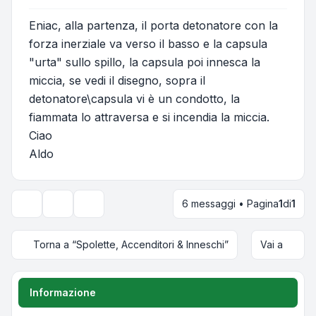
Eniac, alla partenza, il porta detonatore con la
forza inerziale va verso il basso e la capsula
"urta" sullo spillo, la capsula poi innesca la
miccia, se vedi il disegno, sopra il
detonatore\capsula vi è un condotto, la
fiammata lo attraversa e si incendia la miccia.
Ciao
Aldo
6 messaggi • Pagina
1
di
1
Strumenti argomento
Opzioni di visualizzazione e ordinamento
Torna a “Spolette, Accenditori & Inneschi”
Vai a
Informazione