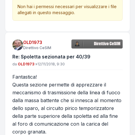
Non hai i permessi necessari per visualizzare i file
allegati in questo messaggio.
OLD1973
Direttivo CeSIM
Re: Spoletta sezionata per 40/39
Messaggio
da
OLD1973
»
12/11/2018, 9:30
Fantastica!
Questa sezione permette di apprezzare il
meccanismo di trasmissione della linea di fuoco
dalla massa battente che si innesca al momento
dello sparo, al circuito pirico temporizzatore
della parte superiore della spoletta ed alla fine
al foro di comunicazione con la carica del
corpo granata.