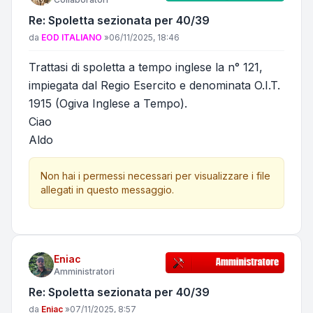
Re: Spoletta sezionata per 40/39
Messaggio
da
EOD ITALIANO
»
06/11/2025, 18:46
Trattasi di spoletta a tempo inglese la n° 121,
impiegata dal Regio Esercito e denominata O.I.T.
1915 (Ogiva Inglese a Tempo).
Ciao
Aldo
Non hai i permessi necessari per visualizzare i file
allegati in questo messaggio.
Eniac
Amministratori
Re: Spoletta sezionata per 40/39
Messaggio
da
Eniac
»
07/11/2025, 8:57