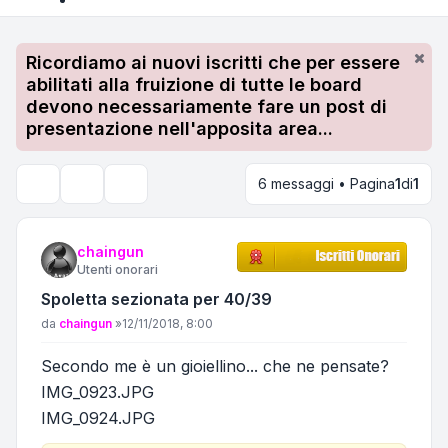
Ricordiamo ai nuovi iscritti che per essere
abilitati alla fruizione di tutte le board
devono necessariamente fare un post di
presentazione nell'apposita area...
6 messaggi • Pagina
1
di
1
Strumenti argomento
Cerca
chaingun
Utenti onorari
Spoletta sezionata per 40/39
Messaggio
da
chaingun
»
12/11/2018, 8:00
Secondo me è un gioiellino... che ne pensate?
IMG_0923.JPG
IMG_0924.JPG