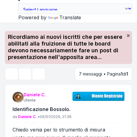
Powered by
Translate
Ricordiamo ai nuovi iscritti che per essere
abilitati alla fruizione di tutte le board
devono necessariamente fare un post di
presentazione nell'apposita area...
7 messaggi • Pagina
1
di
1
Strumenti argomento
Cerca
Daniele C.
Utente
Identificazione Bossolo.
Messaggio
da
Daniele C.
»
06/01/2026, 21:36
Chiedo venia per lo strumento di misura