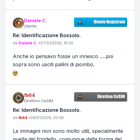
Daniele C.
Utente
Re: Identificazione Bossolo.
Messaggio
da
Daniele C.
»
07/01/2026, 16:30
Anche io pensavo fosse un innesco .....poi
sopra sono usciti pallini di piombo.
fb64
Direttivo CeSIM
Re: Identificazione Bossolo.
Messaggio
da
fb64
»
09/01/2026, 20:08
Le immagini non sono molto utili, specialmente
quella del fondello, comunque dalla forma del