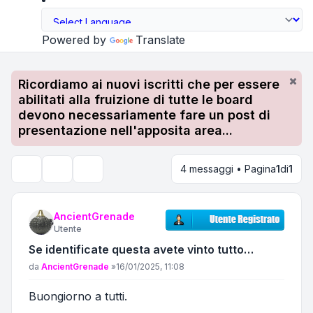
Powered by
Translate
Ricordiamo ai nuovi iscritti che per essere
abilitati alla fruizione di tutte le board
devono necessariamente fare un post di
presentazione nell'apposita area...
4 messaggi • Pagina
1
di
1
Strumenti argomento
Cerca
AncientGrenade
Utente
Se identificate questa avete vinto tutto…
Messaggio
da
AncientGrenade
»
16/01/2025, 11:08
Buongiorno a tutti.