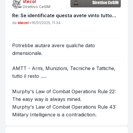
stecol
Direttivo CeSIM
Re: Se identificate questa avete vinto tutto…
Messaggio
da
stecol
»
16/01/2025, 11:34
Potrebbe aiutare avere qualche dato
dimensionale.
AMTT - Armi, Munizioni, Tecniche e Tattiche,
tutto il resto .....
Murphy's Law of Combat Operations Rule 22:
The easy way is always mined.
Murphy's Law of Combat Operations Rule 43:
Military Intelligence is a contradiction.