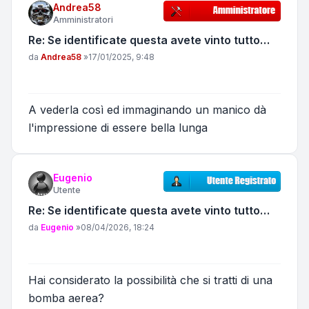
Andrea58
Amministratori
Re: Se identificate questa avete vinto tutto…
Messaggio
da
Andrea58
»
17/01/2025, 9:48
A vederla così ed immaginando un manico dà
l'impressione di essere bella lunga
Eugenio
Utente
Re: Se identificate questa avete vinto tutto…
Messaggio
da
Eugenio
»
08/04/2026, 18:24
Hai considerato la possibilità che si tratti di una
bomba aerea?