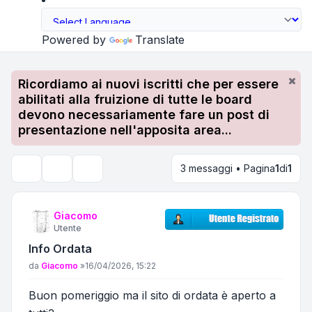
Powered by
Translate
Ricordiamo ai nuovi iscritti che per essere
abilitati alla fruizione di tutte le board
devono necessariamente fare un post di
presentazione nell'apposita area...
3 messaggi • Pagina
1
di
1
Strumenti argomento
Cerca
Giacomo
Utente
Info Ordata
Messaggio
da
Giacomo
»
16/04/2026, 15:22
Buon pomeriggio ma il sito di ordata è aperto a