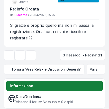
Utente
Re: Info Ordata
Messaggio
da
Giacomo
»
28/04/2026, 15:25
Si grazie è proprio quello ma non mi passa la
registrazione. Qualcuno di voi è riuscito a
registrarsi??
3 messaggi • Pagina
1
di
1
Strumenti argomento
Opzioni di visualizzazione e ordinamento
Torna a “Area Relax e Discussioni Generali”
Vai a
Informazione
Chi c’è in linea
Visitano il forum: Nessuno e 0 ospiti