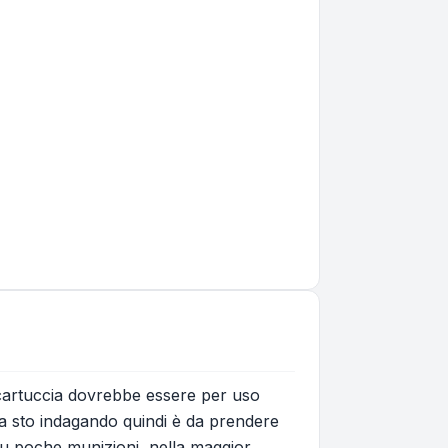
 cartuccia dovrebbe essere per uso
5 ma sto indagando quindi è da prendere
su poche munizioni, nella maggior