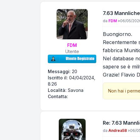
7.63 Mannliche
Messaggio
da
FDM
»
06/05/2026
Buongiorno.
Recentemente so
FDM
fabbrica Munit
Utente
Nel database no
sapere se è mili
Messaggi:
20
Grazie! Flavio 
Iscritto il:
04/04/2024,
8:26
Località:
Savona
Non hai i perme
Contatta FDM
Contatta:
Re: 7.63 Mannl
Messaggio
da
Andrea58
»
06/05