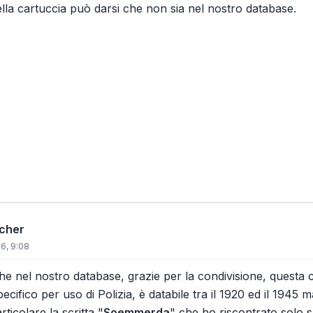
della cartuccia può darsi che non sia nel nostro database.
icher
6, 9:08
e nel nostro database, grazie per la condivisione, questa
specifico per uso di Polizia, è databile tra il 1920 ed il 194
rticolare la scritta "
Soemmerda
" che ho riscontrato solo 