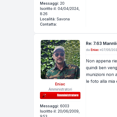
Messaggi:
20
Iscritto il:
04/04/2024,
8:26
Località:
Savona
Contatta FDM
Contatta:
Re: 7.63 Mannl
Messaggio
da
Eniac
»
07/05/202
Non appena ries
quindi ben veng
munizioni non a
le foto alla mi
Eniac
Amministratori
Messaggi:
6003
Iscritto il:
20/06/2009,
9:53