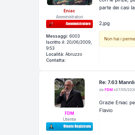
parte dei casi la
Eniac
Amministratori
2.jpg
Messaggi:
6003
Non hai i perme
Iscritto il:
20/06/2009,
9:53
Località:
Abruzzo
Contatta Eniac
Contatta:
Re: 7.63 Mannl
Messaggio
da
FDM
»
07/05/2026
Grazie Eniac per
Flavio
FDM
Utente