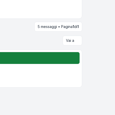
5 messaggi • Pagina
1
di
1
Vai a