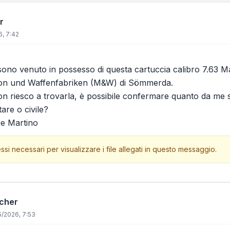
r
, 7:42
no venuto in possesso di questa cartuccia calibro 7.63 M
ion und Waffenfabriken (M&W) di Sömmerda.
n riesco a trovarla, è possibile confermare quanto da me 
tare o civile?
De Martino
ssi necessari per visualizzare i file allegati in questo messaggio.
icher
/2026, 7:53