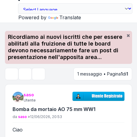
Powered by
Translate
Ricordiamo ai nuovi iscritti che per essere
abilitati alla fruizione di tutte le board
devono necessariamente fare un post di
presentazione nell'apposita area...
1 messaggio • Pagina
1
di
1
Strumenti argomento
Cerca
saso
Utente
Bomba da mortaio AO 75 mm WW1
Messaggio
da
saso
»
12/06/2026, 20:53
Ciao