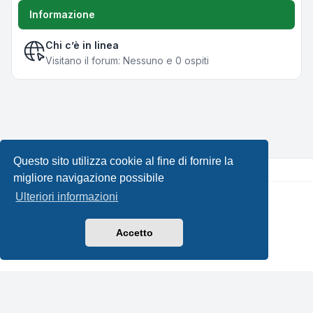
Informazione
Chi c’è in linea
Visitano il forum: Nessuno e 0 ospiti
Questo sito utilizza cookie al fine di fornire la
migliore navigazione possibile
Ulteriori informazioni
Creato da
phpBB
® Forum Software © phpBB Limited •
Design by
Leenoz.com
Traduzione Italiana
phpBB-Italia.it
Accetto
Privacy
|
Condizioni
|
Tutti gli orari sono
UTC+02:00