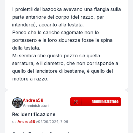
I proiettili del bazooka avevano una flangia sulla
parte anteriore del corpo (del razzo, per
intenderci), accanto alla testata.
Penso che le cariche sagomate non lo
portassero e la loro sicurezza fosse la spina
della testata.
Mi sembra che questo pezzo sia quella
serratura, e il diametro, che non corrisponde a
quello del lanciatore di bestiame, è quello del
motore a razzo.
Andrea58
Amministratori
Re: Identificazione
Messaggio
da
Andrea58
»
02/09/2024, 7:06