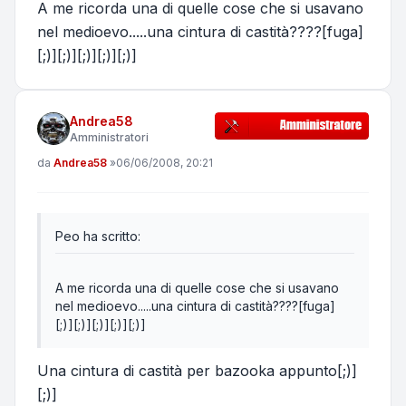
A me ricorda una di quelle cose che si usavano
nel medioevo.....una cintura di castità????[fuga]
[;)][;)][;)][;)][;)]
Andrea58
Amministratori
Messaggio
da
Andrea58
»
06/06/2008, 20:21
Peo ha scritto:
A me ricorda una di quelle cose che si usavano
nel medioevo.....una cintura di castità????[fuga]
[;)][;)][;)][;)][;)]
Una cintura di castità per bazooka appunto[;)]
[;)]