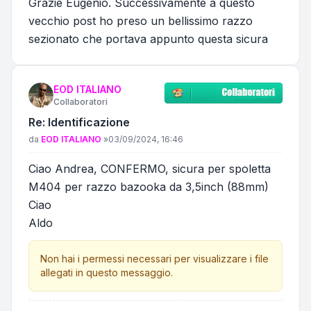
Grazie Eugenio. Successivamente a questo
vecchio post ho preso un bellissimo razzo
sezionato che portava appunto questa sicura
EOD ITALIANO
Collaboratori
Re: Identificazione
Messaggio
da
EOD ITALIANO
»
03/09/2024, 16:46
Ciao Andrea, CONFERMO, sicura per spoletta
M404 per razzo bazooka da 3,5inch (88mm)
Ciao
Aldo
Non hai i permessi necessari per visualizzare i file
allegati in questo messaggio.