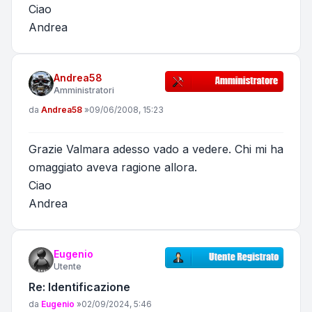
Ciao
Andrea
Andrea58
Amministratori
Messaggio
da
Andrea58
»
09/06/2008, 15:23
Grazie Valmara adesso vado a vedere. Chi mi ha
omaggiato aveva ragione allora.
Ciao
Andrea
Eugenio
Utente
Re: Identificazione
Messaggio
da
Eugenio
»
02/09/2024, 5:46