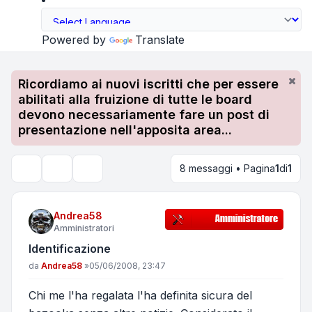
Powered by
Translate
Ricordiamo ai nuovi iscritti che per essere
abilitati alla fruizione di tutte le board
devono necessariamente fare un post di
presentazione nell'apposita area...
8 messaggi • Pagina
1
di
1
Strumenti argomento
Cerca
Andrea58
Amministratori
Identificazione
Messaggio
da
Andrea58
»
05/06/2008, 23:47
Chi me l'ha regalata l'ha definita sicura del