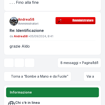
. . . Fino alla fine
Andrea58
Amministratori
Re: Identificazione
Messaggio
da
Andrea58
»
05/09/2024, 8:41
grazie Aldo
8 messaggi • Pagina
1
di
1
Strumenti argomento
Opzioni di visualizzazione e ordinamento
Torna a “Bombe a Mano e da Fucile”
Vai a
Informazione
Chi c’è in linea