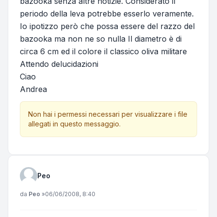
bazooka senza altre notizie. Considerato il
periodo della leva potrebbe esserlo veramente.
Io ipotizzo però che possa essere del razzo del
bazooka ma non ne so nulla Il diametro è di
circa 6 cm ed il colore il classico oliva militare
Attendo delucidazioni
Ciao
Andrea
Non hai i permessi necessari per visualizzare i file
allegati in questo messaggio.
Peo
Messaggio
da
Peo
»
06/06/2008, 8:40