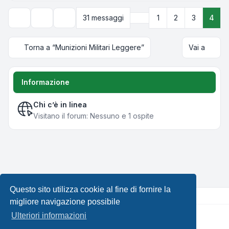
Precedente
31 messaggi
1
2
3
4
Strumenti argomento
Opzioni di visualizzazione e ordinamento
Torna a “Munizioni Militari Leggere”
Vai a
Informazione
Chi c’è in linea
Visitano il forum: Nessuno e 1 ospite
Questo sito utilizza cookie al fine di fornire la
migliore navigazione possibile
Ulteriori informazioni
Creato da
phpBB
® Forum Software © phpBB Limited •