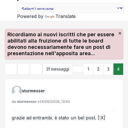
Powered by
Translate
Ricordiamo ai nuovi iscritti che per essere
abilitati alla fruizione di tutte le board
devono necessariamente fare un post di
presentazione nell'apposita area...
Precedente
31 messaggi
1
2
3
4
Strumenti argomento
Cerca
sturmesser
Messaggio
da
sturmesser
»
24/06/2008, 13:50
grazie ad entrambi. è stato un bel post. [:X]