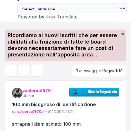
Powered by
Translate
Ricordiamo ai nuovi iscritti che per essere
abilitati alla fruizione di tutte le board
devono necessariamente fare un post di
presentazione nell'apposita area...
3 messaggi • Pagina
1
di
1
Strumenti argomento
Cerca
valderoa1970
Utente
100 mm bisognoso di identificazione
Messaggio
da
valderoa1970
»
14/02/2006, 23:11
shrapnell diam stimato 100 mm