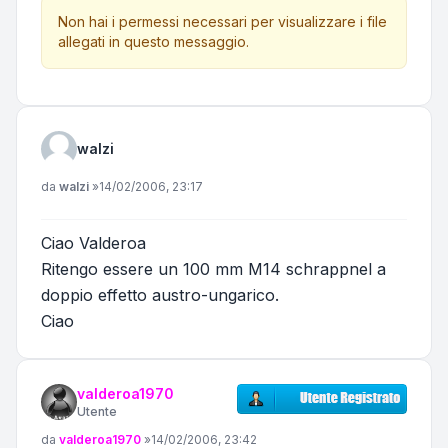
Non hai i permessi necessari per visualizzare i file
allegati in questo messaggio.
walzi
Messaggio
da
walzi
»
14/02/2006, 23:17
Ciao Valderoa
Ritengo essere un 100 mm M14 schrappnel a
doppio effetto austro-ungarico.
Ciao
valderoa1970
Utente
Messaggio
da
valderoa1970
»
14/02/2006, 23:42