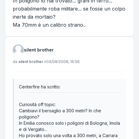
In poligono lo hai trovato... grani in ferro...
probabilmente roba militare... se fosse un colpo
inerte da mortaio?
Ma 70mm è un calibro strano..
silent brother
Messaggio
da
silent brother
»
04/08/2008, 16:56
Centerfire ha scritto:
Curiosità off topic:
Cambiavi il bersaglio a 300 metri? In che
poligono?
In Emilia conosco solo i poligoni di Bologna, Imola
e di Vergato...
Ho provato solo una volta a 300 metri, a Carrara