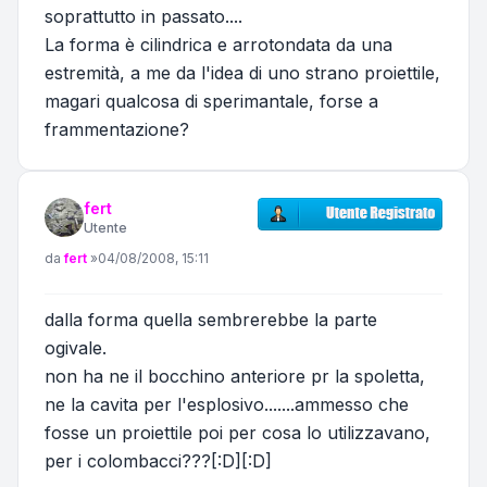
soprattutto in passato....
La forma è cilindrica e arrotondata da una
estremità, a me da l'idea di uno strano proiettile,
magari qualcosa di sperimantale, forse a
frammentazione?
fert
Utente
Messaggio
da
fert
»
04/08/2008, 15:11
dalla forma quella sembrerebbe la parte
ogivale.
non ha ne il bocchino anteriore pr la spoletta,
ne la cavita per l'esplosivo.......ammesso che
fosse un proiettile poi per cosa lo utilizzavano,
per i colombacci???[:D][:D]