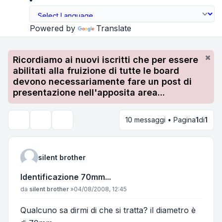
Powered by
Translate
Ricordiamo ai nuovi iscritti che per essere
abilitati alla fruizione di tutte le board
devono necessariamente fare un post di
presentazione nell'apposita area...
10 messaggi • Pagina
1
di
1
Strumenti argomento
Cerca
silent brother
Identificazione 70mm...
Messaggio
da
silent brother
»
04/08/2008, 12:45
Qualcuno sa dirmi di che si tratta? il diametro è