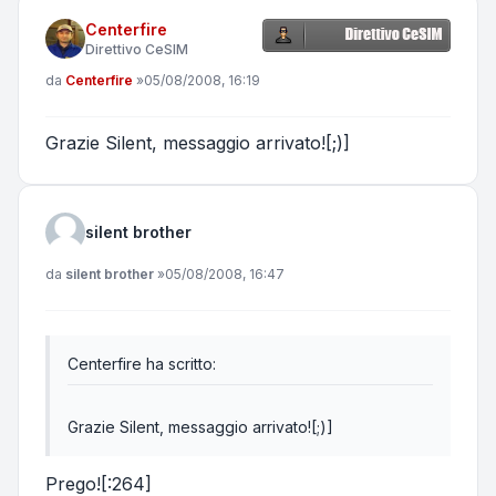
Centerfire
Direttivo CeSIM
Messaggio
da
Centerfire
»
05/08/2008, 16:19
Grazie Silent, messaggio arrivato![;)]
silent brother
Messaggio
da
silent brother
»
05/08/2008, 16:47
Centerfire ha scritto:
Grazie Silent, messaggio arrivato![;)]
Prego![:264]