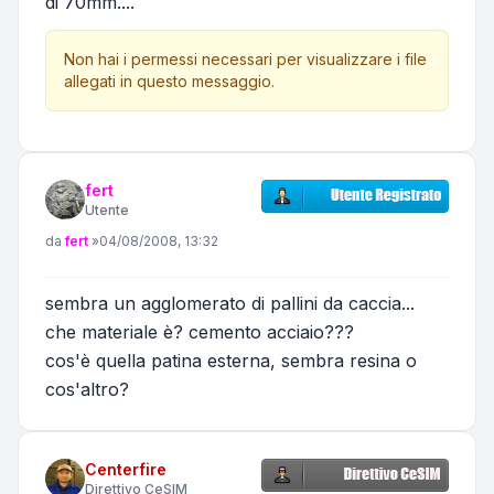
di 70mm....
Non hai i permessi necessari per visualizzare i file
allegati in questo messaggio.
fert
Utente
Messaggio
da
fert
»
04/08/2008, 13:32
sembra un agglomerato di pallini da caccia...
che materiale è? cemento acciaio???
cos'è quella patina esterna, sembra resina o
cos'altro?
Centerfire
Direttivo CeSIM