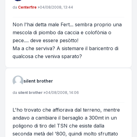
Messaggio
da
Centerfire
»
04/08/2008, 13:44
Non l'hai detta male Fert... sembra proprio una
mescola di piombo da caccia e colofònia o
pece.... deve essere pesòtto!
Ma a che serviva? A sistemare il baricentro di
qualcosa che veniva sparato?
silent brother
Messaggio
da
silent brother
»
04/08/2008, 14:06
L'ho trovato che affiorava dal terreno, mentre
andavo a cambiare il bersaglio a 300mt in un
poligono di tiro del TSN che esiste dalla
seconda metà del '800, quindi molto sfruttato