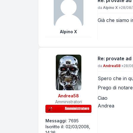
Re: provate ad
Messaggio
da
Alpino X
»
28/08/
Già che siamo i
Alpino X
Re: provate ad
Messaggio
da
Andrea58
»
28/08
Spero che in qu
Prego di notare
Andrea58
Ciao
Amministratori
Andrea
Messaggi:
7695
Iscritto il:
02/03/2008,
14:36