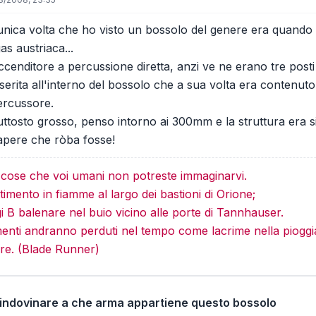
l'unica volta che ho visto un bossolo del genere era quand
s austriaca...
ccenditore a percussione diretta, anzi ve ne erano tre posti 
serita all'interno del bossolo che a sua volta era contenuto
ercussore.
iuttosto grosso, penso intorno ai 300mm e la struttura era s
sapere che ròba fosse!
e cose che voi umani non potreste immaginarvi.
imento in fiamme al largo dei bastioni di Orione;
gi B balenare nel buio vicino alle porte di Tannhauser.
menti andranno perduti nel tempo come lacrime nella pioggi
re. (Blade Runner)
 indovinare a che arma appartiene questo bossolo