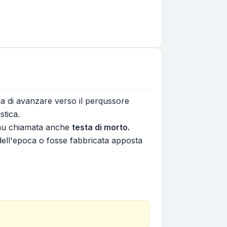
ia di avanzare verso il perqussore
stica.
e au chiamata anche
testa di morto.
 dell'epoca o fosse fabbricata apposta