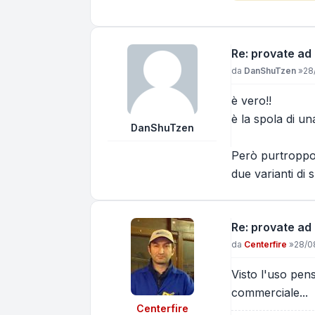
Re: provate ad
Messaggio
da
DanShuTzen
»
28
è vero!!
è la spola di un
DanShuTzen
Però purtroppo n
due varianti di
Re: provate ad
Messaggio
da
Centerfire
»
28/0
Visto l'uso pen
commerciale...
Centerfire