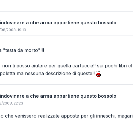
 indovinare a che arma appartiene questo bossolo
/08/2008, 19:19
a "testa da morto"!!!
on ti posso aiutare per quella cartuccia!! sui pochi libri ch
 spoletta ma nessuna descrizione di queste!!
 indovinare a che arma appartiene questo bossolo
8/2008, 22:23
so che venissero realizzate apposta per gli inneschi, magar