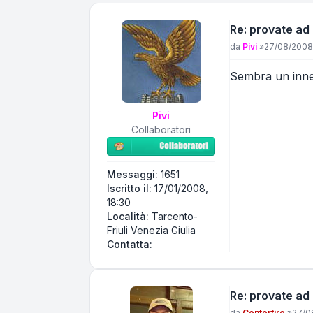
Re: provate ad
Messaggio
da
Pivi
»
27/08/2008
Sembra un inne
Pivi
Collaboratori
Messaggi:
1651
Iscritto il:
17/01/2008,
18:30
Località:
Tarcento-
Friuli Venezia Giulia
Contatta Pivi
Contatta:
Re: provate ad
Messaggio
da
Centerfire
»
27/0