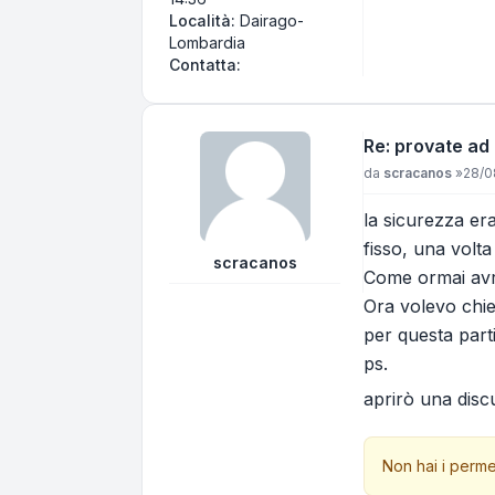
Località:
Dairago-
Lombardia
Contatta Andrea58
Contatta:
Re: provate ad
Messaggio
da
scracanos
»
28/0
la sicurezza er
fisso, una volta
scracanos
Come ormai avre
Ora volevo chie
per questa part
ps.
aprirò una disc
Non hai i perme