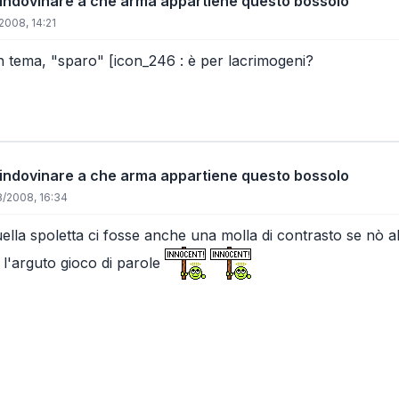
 indovinare a che arma appartiene questo bossolo
2008, 14:21
n tema, "sparo" [icon_246 : è per lacrimogeni?
 indovinare a che arma appartiene questo bossolo
/2008, 16:34
ella spoletta ci fosse anche una molla di contrasto se nò al
 l'arguto gioco di parole