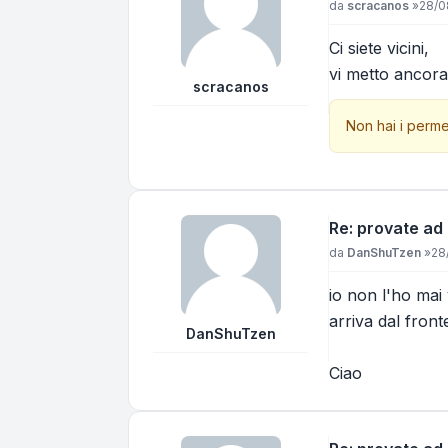
Messaggio
da
scracanos
»
28/0
Ci siete vicini,
vi metto ancor
scracanos
Non hai i perme
Re: provate ad
Messaggio
da
DanShuTzen
»
28
io non l'ho mai v
arriva dal front
DanShuTzen
Ciao