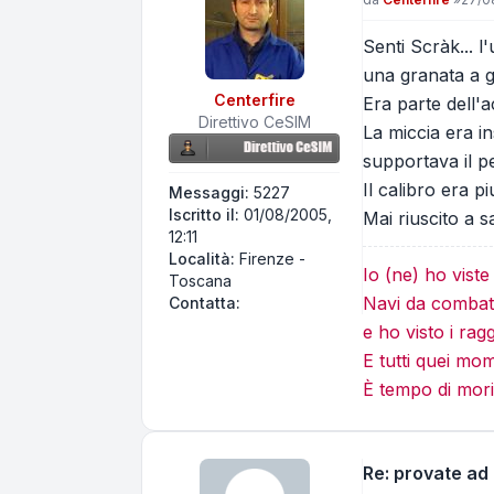
Senti Scràk... 
una granata a ga
Centerfire
Era parte dell'a
Direttivo CeSIM
La miccia era in
supportava il p
Il calibro era p
Messaggi:
5227
Iscritto il:
01/08/2005,
Mai riuscito a 
12:11
Località:
Firenze -
Io (ne) ho vist
Toscana
Navi da combatt
Contatta Centerfire
Contatta:
e ho visto i rag
E tutti quei mo
È tempo di mori
Re: provate ad