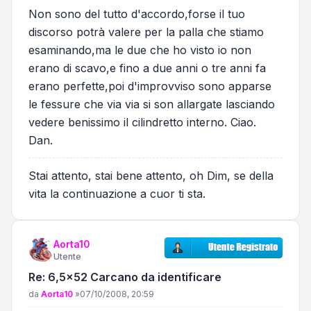
Non sono del tutto d'accordo,forse il tuo
discorso potrà valere per la palla che stiamo
esaminando,ma le due che ho visto io non
erano di scavo,e fino a due anni o tre anni fa
erano perfette,poi d'improvviso sono apparse
le fessure che via via si son allargate lasciando
vedere benissimo il cilindretto interno. Ciao.
Dan.
Stai attento, stai bene attento, oh Dim, se della
vita la continuazione a cuor ti sta.
Aorta10
Utente
Re: 6,5x52 Carcano da identificare
Messaggio
da
Aorta10
»
07/10/2008, 20:59