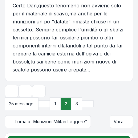
Certo Dan,questo fenomeno non avviene solo
per il materiale di scavo,ma anche per le
munizioni un po "datate" rimaste chiuse in un
cassetto...Sempre complice l'umidità o gli sbalzi
termici possono far ossidare piombo o altri
componenti interni dilatandoli a tal punto da far
crepare la camicia esterna dell'ogiva o dei
bossoli,tu sai bene come munizioni nuove di
scatola possono uscire crepate...
Strumenti argomento
Opzioni di visualizzazione e ordinamento
Precedente
Prossimo
25 messaggi
1
2
3
Torna a “Munizioni Militari Leggere”
Vai a