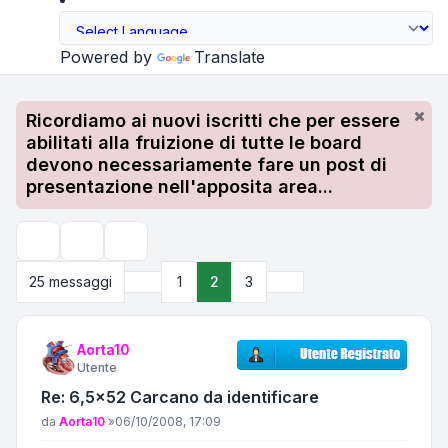
Powered by
Translate
Ricordiamo ai nuovi iscritti che per essere
abilitati alla fruizione di tutte le board
devono necessariamente fare un post di
presentazione nell'apposita area...
Strumenti argomento
Cerca
Precedente
Prossimo
25 messaggi
1
2
3
Aorta10
Utente
Re: 6,5x52 Carcano da identificare
Messaggio
da
Aorta10
»
06/10/2008, 17:09