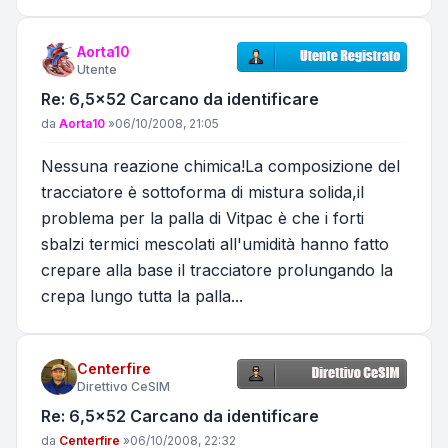
Aorta10
Utente
Re: 6,5x52 Carcano da identificare
Messaggio
da
Aorta10
»
06/10/2008, 21:05
Nessuna reazione chimica!La composizione del
tracciatore è sottoforma di mistura solida,il
problema per la palla di Vitpac è che i forti
sbalzi termici mescolati all'umidità hanno fatto
crepare alla base il tracciatore prolungando la
crepa lungo tutta la palla...
Centerfire
Direttivo CeSIM
Re: 6,5x52 Carcano da identificare
Messaggio
da
Centerfire
»
06/10/2008, 22:32