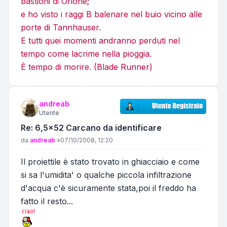
bastioni di Orione;
e ho visto i raggi B balenare nel buio vicino alle
porte di Tannhauser.
E tutti quei momenti andranno perduti nel
tempo come lacrime nella pioggia.
È tempo di morire. (Blade Runner)
andreab
Utente
Re: 6,5x52 Carcano da identificare
Messaggio
da
andreab
»
07/10/2008, 12:20
Il proiettile è stato trovato in ghiacciaio e come
si sa l'umidita' o qualche piccola infiltrazione
d'acqua c'è sicuramente stata,poi il freddo ha
fatto il resto...