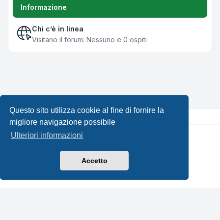
Informazione
Chi c’è in linea
Visitano il forum: Nessuno e 0 ospiti
Questo sito utilizza cookie al fine di fornire la
migliore navigazione possibile
Ulteriori informazioni
Creato da
phpBB
® Forum Software © phpBB Limited •
Design by
Leenoz.com
Traduzione Italiana
phpBB-Italia.it
Accetto
Privacy
|
Condizioni
|
Tutti gli orari sono
UTC+02:00