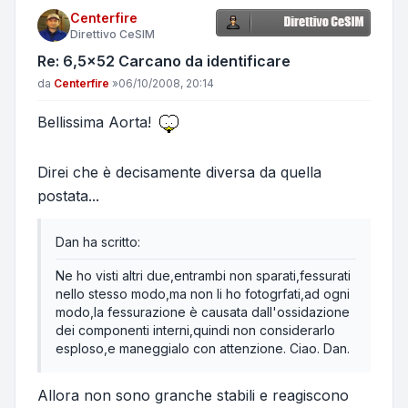
Centerfire
Direttivo CeSIM
Re: 6,5x52 Carcano da identificare
Messaggio
da
Centerfire
»
06/10/2008, 20:14
Bellissima Aorta!
Direi che è decisamente diversa da quella
postata...
Dan ha scritto:
Ne ho visti altri due,entrambi non sparati,fessurati
nello stesso modo,ma non li ho fotogrfati,ad ogni
modo,la fessurazione è causata dall'ossidazione
dei componenti interni,quindi non considerarlo
esploso,e maneggialo con attenzione. Ciao. Dan.
Allora non sono granche stabili e reagiscono