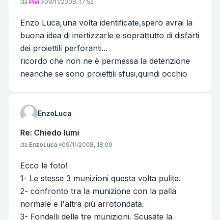
Messaggio
da
Pivi
»
09/11/2008, 17:52
Enzo Luca,una volta identificate,spero avrai la
buona idea di inertizzarle e soprattutto di disfarti
dei proiettili perforanti...
ricordo che non ne è permessa la detenzione
neanche se sono proiettili sfusi,quindi occhio
EnzoLuca
Re: Chiedo lumi
Messaggio
da
EnzoLuca
»
09/11/2008, 18:09
Ecco le foto!
1- Le stesse 3 munizioni questa volta pulite.
2- confronto tra la munizione con la palla
normale e l'altra più arrotondata.
3- Fondelli delle tre munizioni. Scusate la