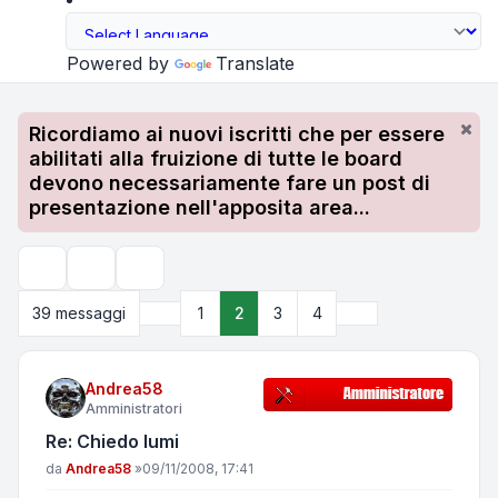
Powered by
Translate
Ricordiamo ai nuovi iscritti che per essere
abilitati alla fruizione di tutte le board
devono necessariamente fare un post di
presentazione nell'apposita area...
Strumenti argomento
Cerca
Precedente
Prossimo
39 messaggi
1
2
3
4
Andrea58
Amministratori
Re: Chiedo lumi
Messaggio
da
Andrea58
»
09/11/2008, 17:41