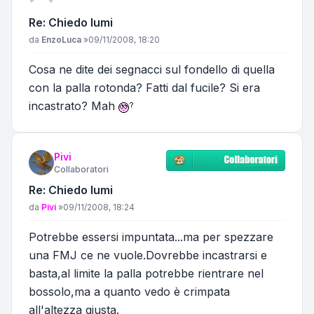
Re: Chiedo lumi
Messaggio
da
EnzoLuca
»
09/11/2008, 18:20
Cosa ne dite dei segnacci sul fondello di quella
con la palla rotonda? Fatti dal fucile? Si era
incastrato? Mah
Pivi
Collaboratori
Re: Chiedo lumi
Messaggio
da
Pivi
»
09/11/2008, 18:24
Potrebbe essersi impuntata...ma per spezzare
una FMJ ce ne vuole.Dovrebbe incastrarsi e
basta,al limite la palla potrebbe rientrare nel
bossolo,ma a quanto vedo è crimpata
all'altezza giusta.