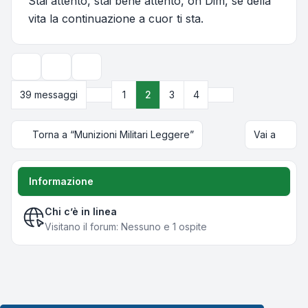
Stai attento, stai bene attento, oh Dim, se della
vita la continuazione a cuor ti sta.
Strumenti argomento
Opzioni di visualizzazione e ordinamento
Precedente
Prossimo
39 messaggi
1
2
3
4
Torna a “Munizioni Militari Leggere”
Vai a
Informazione
Chi c’è in linea
Visitano il forum: Nessuno e 1 ospite