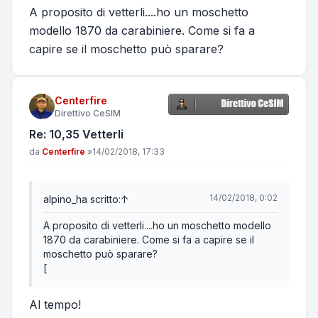
A proposito di vetterli....ho un moschetto
modello 1870 da carabiniere. Come si fa a
capire se il moschetto può sparare?
Centerfire
Direttivo CeSIM
Re: 10,35 Vetterli
Messaggio
da
Centerfire
»
14/02/2018, 17:33
14/02/2018, 0:02
alpino_
ha scritto:
↑
A proposito di vetterli....ho un moschetto modello
1870 da carabiniere. Come si fa a capire se il
moschetto può sparare?
[
Al tempo!