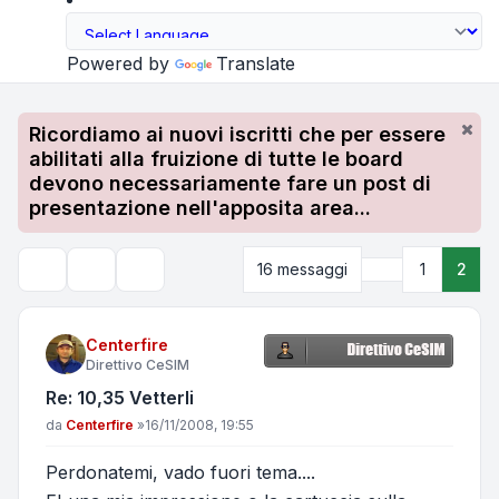
Powered by
Translate
Ricordiamo ai nuovi iscritti che per essere
abilitati alla fruizione di tutte le board
devono necessariamente fare un post di
presentazione nell'apposita area...
Precedente
16 messaggi
1
2
Strumenti argomento
Cerca
Centerfire
Direttivo CeSIM
Re: 10,35 Vetterli
Messaggio
da
Centerfire
»
16/11/2008, 19:55
Perdonatemi, vado fuori tema....