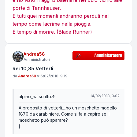
e ho visto i raggi B balenare nel buio vicino alle
porte di Tannhauser.
E tutti quei momenti andranno perduti nel
tempo come lacrime nella pioggia.
È tempo di morire. (Blade Runner)
Andrea58
Amministratori
Re: 10,35 Vetterli
Messaggio
da
Andrea58
»
15/02/2018, 9:19
14/02/2018, 0:02
alpino_
ha scritto:
↑
A proposito di vetterli....ho un moschetto modello
1870 da carabiniere. Come si fa a capire se il
moschetto può sparare?
[