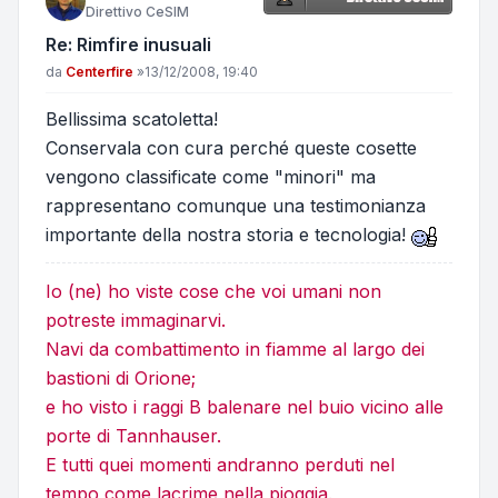
Direttivo CeSIM
Re: Rimfire inusuali
Messaggio
da
Centerfire
»
13/12/2008, 19:40
Bellissima scatoletta!
Conservala con cura perché queste cosette
vengono classificate come "minori" ma
rappresentano comunque una testimonianza
importante della nostra storia e tecnologia!
Io (ne) ho viste cose che voi umani non
potreste immaginarvi.
Navi da combattimento in fiamme al largo dei
bastioni di Orione;
e ho visto i raggi B balenare nel buio vicino alle
porte di Tannhauser.
E tutti quei momenti andranno perduti nel
tempo come lacrime nella pioggia.