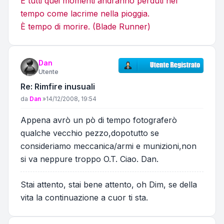
E tutti quei momenti andranno perduti nel
tempo come lacrime nella pioggia.
È tempo di morire. (Blade Runner)
Dan
Utente
Re: Rimfire inusuali
Messaggio
da
Dan
»
14/12/2008, 19:54
Appena avrò un pò di tempo fotograferò
qualche vecchio pezzo,dopotutto se
consideriamo meccanica/armi e munizioni,non
si va neppure troppo O.T. Ciao. Dan.
Stai attento, stai bene attento, oh Dim, se della
vita la continuazione a cuor ti sta.