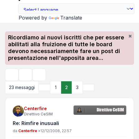
Powered by
Translate
Ricordiamo ai nuovi iscritti che per essere
abilitati alla fruizione di tutte le board
devono necessariamente fare un post di
presentazione nell'apposita area...
Strumenti argomento
Cerca
Precedente
Prossimo
23 messaggi
1
2
3
Centerfire
Direttivo CeSIM
Re: Rimfire inusuali
Messaggio
da
Centerfire
»
12/12/2008, 22:57