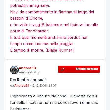
potreste immaginarvi.
Navi da combattimento in fiamme al largo dei
bastioni di Orione;
e ho visto i raggi B balenare nel buio vicino alle
porte di Tannhauser.
E tutti quei momenti andranno perduti nel
tempo come lacrime nella pioggia.
È tempo di morire. (Blade Runner)
Andrea58
Amministratori
Re: Rimfire inusuali
Messaggio
da
Andrea58
»
12/12/2008, 23:07
L'ignoranza è una brutta cosa. Di queste con il
fondello incavato non ne conoscevo nemmeno
l'esistenza.