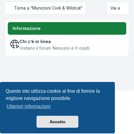
Torna a “Munizioni Civili & Wildcat”
Vai a
Informazione
Chi c’è in linea
Visitano il forum: Nessuno e 0 ospiti
Questo sito utilizza cookie al fine di fornire la
migliore navigazione possibile
Ulteriori informazioni
Creato da
phpBB
® Forum Software © phpBB Limited •
Design by
Leenoz.com
Traduzione Italiana
phpBB-Italia.it
Accetto
Privacy
|
Condizioni
|
Tutti gli orari sono
UTC+02:00