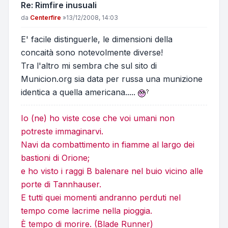
Re: Rimfire inusuali
Messaggio
da
Centerfire
»
13/12/2008, 14:03
E' facile distinguerle, le dimensioni della
concaità sono notevolmente diverse!
Tra l'altro mi sembra che sul sito di
Municion.org sia data per russa una munizione
identica a quella americana.....
Io (ne) ho viste cose che voi umani non
potreste immaginarvi.
Navi da combattimento in fiamme al largo dei
bastioni di Orione;
e ho visto i raggi B balenare nel buio vicino alle
porte di Tannhauser.
E tutti quei momenti andranno perduti nel
tempo come lacrime nella pioggia.
È tempo di morire. (Blade Runner)