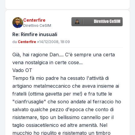
Centerfire
Direttivo CeSIM
Re: Rimfire inusuali
Messaggio
da
Centerfire
»
14/12/2008, 18:09
Già, hai ragione Dan.... C'è sempre una certa
vena nostalgica in certe cose...
Vado OT
Tempo fà mio padre ha cessato l'attività di
artigiano metalmeccanico che aveva insieme ai
fratelli (ottima gavetta per me!) e fra tutte le
"cianfrusaglie" che sono andate al ferraccio ho
salvato qualche pezzo d'epoca che conto di
risistemare, tipo un bellissimo cannello per il
taglio ossiacetilenico ed altre amenità. Nel
mucchio ho ripulito e risistemato un timbro