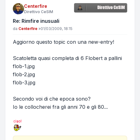
Centerfire
Direttivo CeSIM
Re: Rimfire inusuali
Messaggio
da
Centerfire
»
01/03/2009, 18:15
Aggiorno questo topic con una new-entry!
Scatoletta quasi completa di 6 Flobert a pallini
flob-1.jpg
flob-2.jpg
flob-3.jpg
Secondo voi di che epoca sono?
Io le collocherei fra gli anni 70 e gli 80...