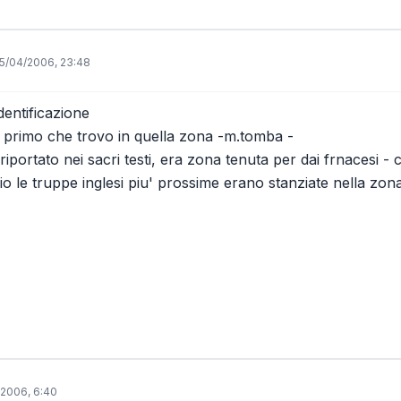
5/04/2006, 23:48
identificazione
 il primo che trovo in quella zona -m.tomba -
portato nei sacri testi, era zona tenuta per dai frnacesi - ca
io le truppe inglesi piu' prossime erano stanziate nella zon
2006, 6:40