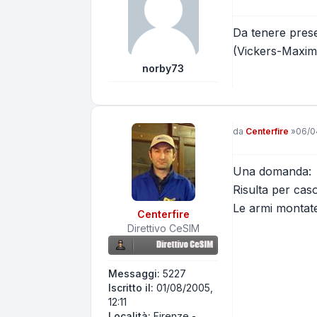
Da tenere prese
(Vickers-Maxim) 
norby73
Messaggio
da
Centerfire
»
06/0
Una domanda:
Risulta per cas
Le armi montate
Centerfire
Direttivo CeSIM
Messaggi:
5227
Iscritto il:
01/08/2005,
12:11
Località:
Firenze -