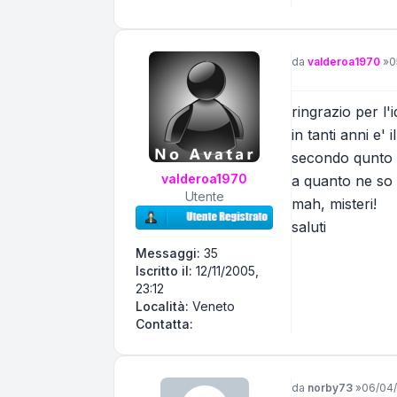
Messaggio
da
valderoa1970
»
0
ringrazio per l'
in tanti anni e'
secondo qunto ri
valderoa1970
a quanto ne so 
Utente
mah, misteri!
saluti
Messaggi:
35
Iscritto il:
12/11/2005,
23:12
Località:
Veneto
Contatta valderoa1970
Contatta:
Messaggio
da
norby73
»
06/04/