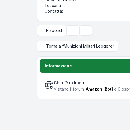
Toscana
Contatta Centerfire
Contatta:
Rispondi
Strumenti argomento
Opzioni di visualizzazi
Torna a “Munizioni Militari Leggere”
Informazione
Chi c’è in linea
Visitano il forum:
Amazon [Bot]
e 0 ospit