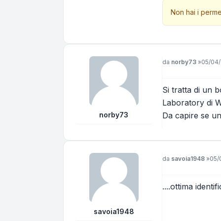
Non hai i perme
Messaggio
da
norby73
»
05/04/
Si tratta di un 
Laboratory di 
norby73
Da capire se un
Messaggio
da
savoia1948
»
05/
....ottima ident
savoia1948