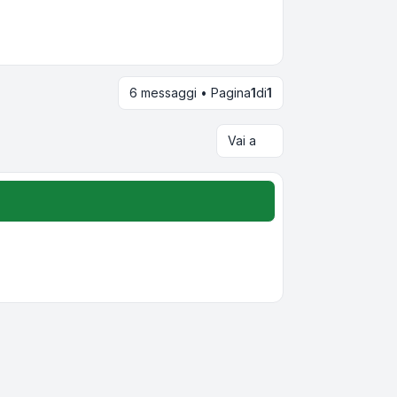
6 messaggi • Pagina
1
di
1
Vai a