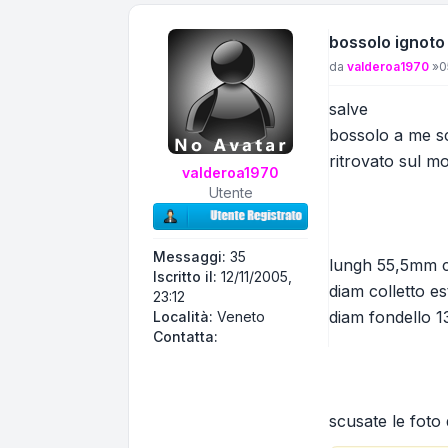
bossolo ignoto
Messaggio
da
valderoa1970
»
0
salve
bossolo a me s
ritrovato sul m
valderoa1970
Utente
Messaggi:
35
lungh 55,5mm c
Iscritto il:
12/11/2005,
diam colletto e
23:12
diam fondello 1
Località:
Veneto
Contatta valderoa1970
Contatta:
scusate le foto 