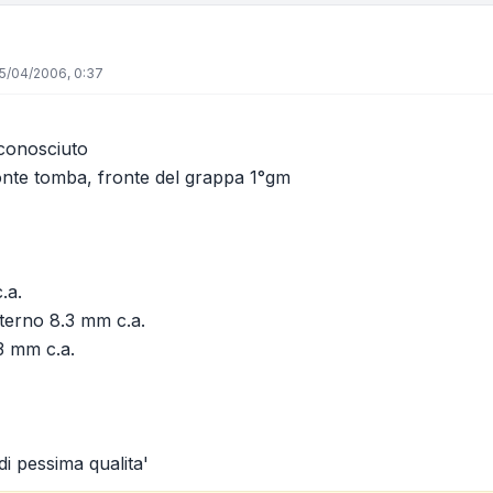
5/04/2006, 0:37
conosciuto
onte tomba, fronte del grappa 1°gm
.a.
sterno 8.3 mm c.a.
3 mm c.a.
di pessima qualita'