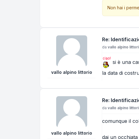
Non hai i perme
Re: Identificazi
Messaggio
da
vallo alpino littor
si è una car
vallo alpino littorio
la data di costr
Re: Identificazi
Messaggio
da
vallo alpino littor
comunque il col
vallo alpino littorio
dai un occhiata 