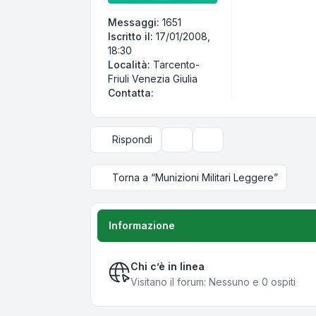
Messaggi:
1651
Iscritto il:
17/01/2008,
18:30
Località:
Tarcento-
Friuli Venezia Giulia
Contatta Pivi
Contatta:
Rispondi
Strumenti argomento
Opzioni di visualizzazi
Torna a “Munizioni Militari Leggere”
Informazione
Chi c’è in linea
Visitano il forum: Nessuno e 0 ospiti