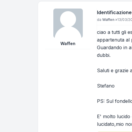
Identificazione 
Messaggio
da
Waffen
»
13/03/20
ciao a tutti gli
appartenuta al 
Waffen
Guardando in al
dubbi.
Saluti e grazie
Stefano
PS: Sul fondello
E' molto lucido
lucidato,mio n