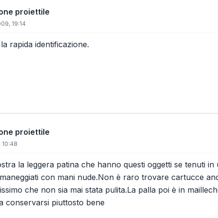
one proiettile
09, 19:14
 la rapida identificazione.
one proiettile
 10:48
stra la leggera patina che hanno questi oggetti se tenuti i
aneggiati con mani nude.Non è raro trovare cartucce anch
lissimo che non sia mai stata pulita.La palla poi è in maillec
a conservarsi piuttosto bene