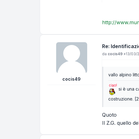
http://www.muni
Re: Identificazi
Messaggio
da
cocis49
»
13/03/
vallo alpino litt
cocis49
si è una ca
costruzione. [
Quoto
Il Z.G. quello d