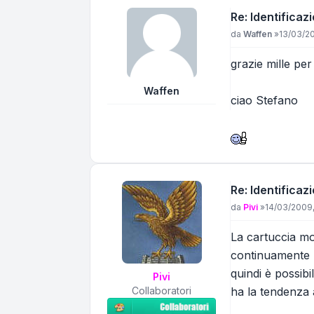
Re: Identificazi
Messaggio
da
Waffen
»
13/03/20
grazie mille per
Waffen
ciao Stefano
Re: Identificazi
Messaggio
da
Pivi
»
14/03/2009,
La cartuccia mo
continuamente m
quindi è possibi
Pivi
Collaboratori
ha la tendenza 