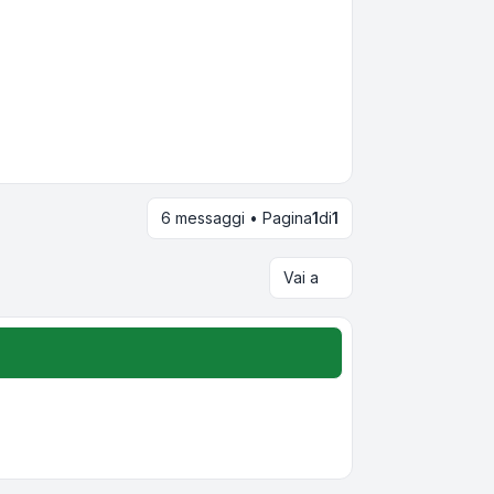
6 messaggi • Pagina
1
di
1
Vai a