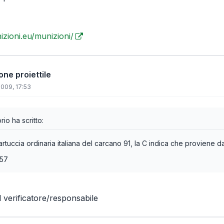
zioni.eu/munizioni/
one proiettile
2009, 17:53
orio ha scritto:
rtuccia ordinaria italiana del carcano 91, la C indica che proviene da
257
el verificatore/responsabile